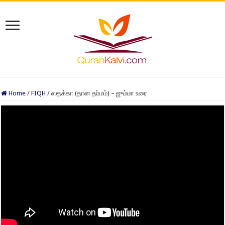
Home
/
FIQH
/
ஸதக்கா (தான தர்மம்) – ஜும்மா உரை