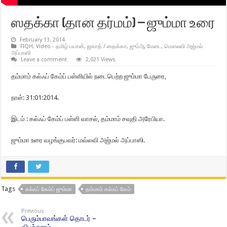
ஸதக்கா (தான தர்மம்) – ஜும்மா உரை
February 13, 2014
FIQH
,
Video - தமிழ் பயான்
,
ஜகாத் / ஸதக்கா
,
ஜும்ஆ மேடை
,
மௌலவி அஜ்மல்
அப்பாஸி
Leave a comment
2,021 Views
தம்மாம் கல்ஃப் கேம்ப் பள்ளியில் நடைபெற்ற ஜும்மா பேருரை,
நாள்: 31:01:2014.
இடம் : கல்ஃப் கேம்ப் பள்ளி வாசல், தம்மாம் சவுதி அரேபியா.
ஜும்மா உரை வழங்குபவர்: மவ்லவி அஜ்மல் அப்பாஸி.
Tags
கல்ஃப் கேம்ப் ஜும்மா
தம்மாம் கல்ஃப் கேம்
Previous
பெரும்பாவங்கள் தொடர் –