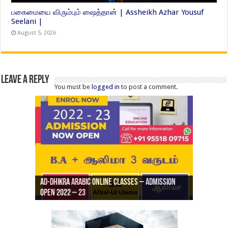
பகைமையை விரும்பும் ஷைத்தான் | Assheikh Azhar Yousuf
Seelani |
August 5, 2026
Leave a Reply
You must be
logged in
to post a comment.
Ad-Dhikra Arabic Online Classes – Admission
ரியாத் ஜும்ஆ தமிழாக்கம், Jamia Al Hajiri
Open 2022 – 23
Ad-Dhikra Arabic Online Classes – BA Arabic
AD DHIKRA ARABIC COLLEGE ADMISSION
Masjid (Kuwait Masjid), Malaz, Riyadh