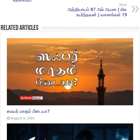
விபச்சாரம்
Next
அத்தியாயம் 87 அல் அஃலா ( மிக
உயர்ந்தவன் ) வசனங்கள் 19
Related Articles
ஸஃபர் மாதம் பீடையா?
August 6, 2026