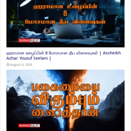
ஹராமான உழைப்பின் 8 மோசமான தீய விளைவுகள் | Assheikh
Azhar Yousuf Seelani |
August 6, 2026