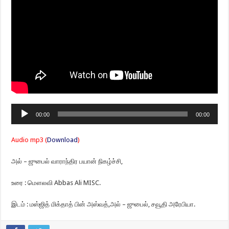
Audio
00:00
00:00
Player
Audio mp3 (
Download
)
அல் – ஜுபைல் வாராந்திர பயான் நிகழ்ச்சி,
உரை : மௌலவி Abbas Ali MISC.
இடம் : மஸ்ஜித் மிக்தாத் பின் அஸ்வத்,அல் – ஜுபைல், சவூதி அரேபியா.