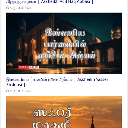
அணுகுமுறைகள் | Assheikh Adil Haq Abbasi |
August 8, 2026
இஸ்லாமிய பார்வையில் றபீஉல் அவ்வல் | Assheikh Yasser
Firdousi |
August 7, 2026