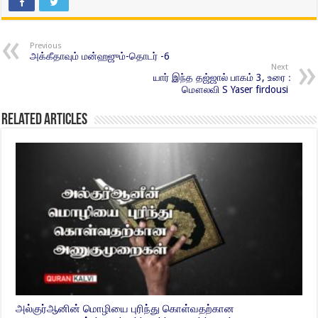
Previous
அக்கீதாவும் மன்ஹஜும்-தொடர் -6
Next
யார் இந்த தஜ்ஜால் பாகம் 3, உரை ׃
மௌலவி S Yaser firdousi
Related Articles
அல்குர்ஆனின் மொழியை புரிந்து கொள்வதற்கான