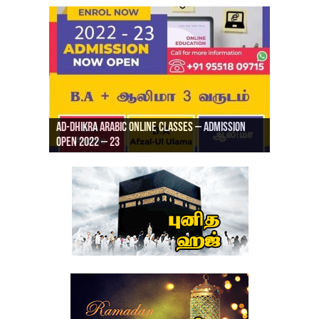
Ad-Dhikra Arabic Online Classes – Admission
ரியாத் ஜும்ஆ தமிழாக்கம், Jamia Al Hajiri
Open 2022 – 23
Ad-Dhikra Arabic Online Classes – BA Arabic
AD DHIKRA ARABIC COLLEGE ADMISSION
Masjid (Kuwait Masjid), Malaz, Riyadh