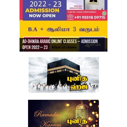
Ad-Dhikra Arabic Online Classes – Admission
ரியாத் ஜும்ஆ தமிழாக்கம், Jamia Al Hajiri
Open 2022 – 23
Ad-Dhikra Arabic Online Classes – BA Arabic
AD DHIKRA ARABIC COLLEGE ADMISSION
Masjid (Kuwait Masjid), Malaz, Riyadh