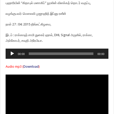
புஹாரியின் “கிதாபுல் மனாகிப்” நூலின் விளக்கத் தொடர் வகுப்பு,
வழங்குபவர்: மௌலவி முஜாஹித் இப்னு ரஸீன்
நாள் 27 : 04: 2015 திங்கட்கிழமை,
இடம் : ராக்காஹ் சாமி துகைர் ஹால், DHL Signal அருகில், ராக்கா,
அல்கோபர், சவுதி அரேபியா.
Audio
00:00
00:00
Player
Audio mp3 (
Download
)