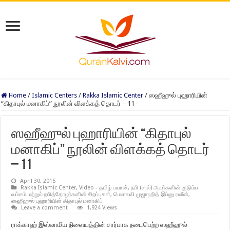
Home
/
Islamic Centers
/
Rakka Islamic Center
/
ஸஹீஹுல் புஹாரியின்
“கிதாபுல் மனாகிப்” நூலின் விளக்கத் தொடர் – 11
ஸஹீஹுல் புஹாரியின் “கிதாபுல்
மனாகிப்” நூலின் விளக்கத் தொடர்
– 11
April 30, 2015
Rakka Islamic Center
,
Video - தமிழ் பயான்
,
நபி (ஸல்) அவர்களின் குடும்ப
வம்சம் மற்றும் நபித்தோழர்களின் சிறப்புகள்
,
மௌலவி முஜாஹித் இப்னு ரஸீன்
,
ஸஹீஹுல் புஹாரியின் கிதாபுல் மனாகிப்
Leave a comment
1,924 Views
ராக்காஹ் இஸ்லாமிய நிளையத்தின் சார்பாக நடைபெற்ற ஸஹீஹுல்