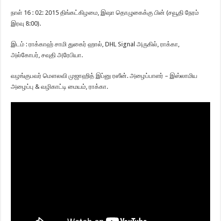
நாள் 16 : 02: 2015 திங்கட்கிழமை, இஷா தொழுகைக்கு பின் (சவூதி நேரம்
இரவு 8:00).
இடம் : ராக்காஹ் சாமி துகைர் ஹால், DHL Signal அருகில், ராக்கா,
அல்கோபர், சவுதி அரேபியா.
வழங்குபவர் மௌலவி முஜாஹித் இப்னு ரஸீன். அழைப்பாளர் – இஸ்லாமிய
அழைப்பு & வழிகாட்டி மையம், ராக்கா.