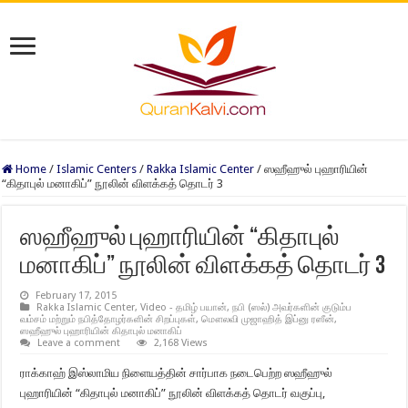
Home
/
Islamic Centers
/
Rakka Islamic Center
/
ஸஹீஹுல் புஹாரியின்
“கிதாபுல் மனாகிப்” நூலின் விளக்கத் தொடர் 3
ஸஹீஹுல் புஹாரியின் “கிதாபுல்
மனாகிப்” நூலின் விளக்கத் தொடர் 3
February 17, 2015
Rakka Islamic Center
,
Video - தமிழ் பயான்
,
நபி (ஸல்) அவர்களின் குடும்ப
வம்சம் மற்றும் நபித்தோழர்களின் சிறப்புகள்
,
மௌலவி முஜாஹித் இப்னு ரஸீன்
,
ஸஹீஹுல் புஹாரியின் கிதாபுல் மனாகிப்
Leave a comment
2,168 Views
ராக்காஹ் இஸ்லாமிய நிளையத்தின் சார்பாக நடைபெற்ற ஸஹீஹுல்
புஹாரியின் “கிதாபுல் மனாகிப்” நூலின் விளக்கத் தொடர் வகுப்பு,