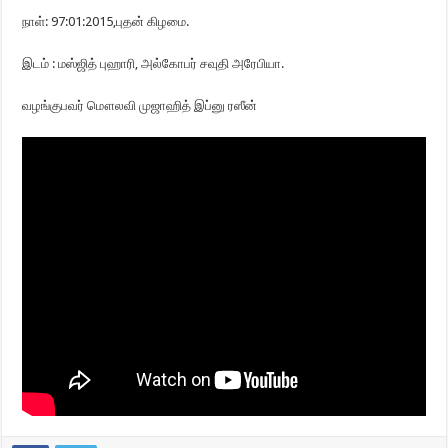
நாள்: 97:01:2015,புதன் கிழமை.
இடம் : மஸ்ஜித் புஹாரி, அல்கோபர் சவுதி அரேபியா.
வழங்குபவர் மௌலவி முஜாஹித் இப்னு ரஸீன்