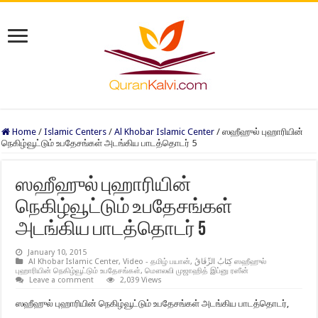
Home
/
Islamic Centers
/
Al Khobar Islamic Center
/
ஸஹீஹுல் புஹாரியின்
நெகிழ்வூட்டும் உபதேசங்கள் அடங்கிய பாடத்தொடர் 5
ஸஹீஹுல் புஹாரியின்
நெகிழ்வூட்டும் உபதேசங்கள்
அடங்கிய பாடத்தொடர் 5
January 10, 2015
Al Khobar Islamic Center
,
Video - தமிழ் பயான்
,
كِتَابُ الرِّقَاقُ ஸஹீஹுல்
புஹாரியின் நெகிழ்வூட்டும் உபதேசங்கள்
,
மௌலவி முஜாஹித் இப்னு ரஸீன்
Leave a comment
2,039 Views
ஸஹீஹுல் புஹாரியின் நெகிழ்வூட்டும் உபதேசங்கள் அடங்கிய பாடத்தொடர்,