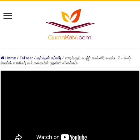
Home
/
Tafseer
/
குர்ஆன் தப்ஸீர்
/
ஸுரத்துல் ஃபஜ்ர் தஃப்ஸீர் வகுப்பு 7 – அஷ்
ஷேய்க் ஸாலிஹ் அல் உதைமீன் நூலின் விளக்கம்