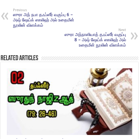
Previous
ஸுரா அந் நபா தஃப்ஸீர் வகுப்பு 6 –
அஷ் ஷேய்க் ஸாலிஹ் அல் உதைமீன்
நூலின் விளக்கம்
Next
ஸுரா அந்நாஸியாத் தஃப்ஸீர் வகுப்பு
8 – அஷ் ஷேய்க் ஸாலிஹ் அல்
உதைமீன் நூலின் விளக்கம்
Related Articles