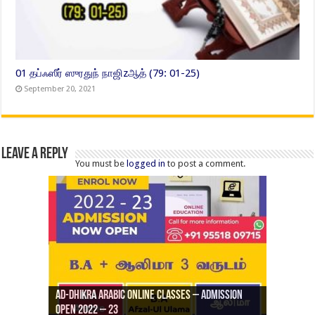
01 தப்ஃஸீர் ஸுரதுந் நாஜிzஆத் (79: 01-25)
September 20, 2021
Leave a Reply
You must be
logged in
to post a comment.
Ad-Dhikra Arabic Online Classes – Admission
ரியாத் ஜும்ஆ தமிழாக்கம், Jamia Al Hajiri
Open 2022 – 23
Ad-Dhikra Arabic Online Classes – BA Arabic
AD DHIKRA ARABIC COLLEGE ADMISSION
Masjid (Kuwait Masjid), Malaz, Riyadh