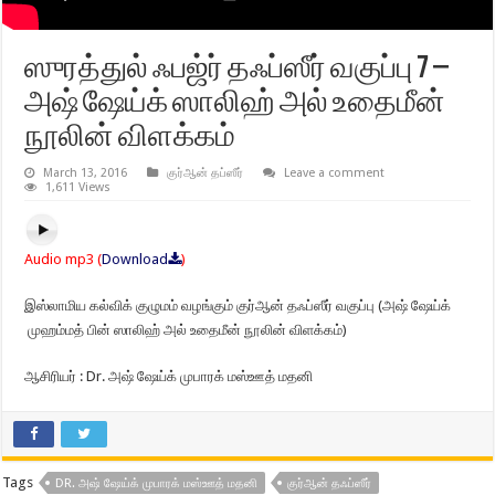
ஸுரத்துல் ஃபஜ்ர் தஃப்ஸீர் வகுப்பு 7 –
அஷ் ஷேய்க் ஸாலிஹ் அல் உதைமீன்
நூலின் விளக்கம்
March 13, 2016
குர்ஆன் தப்ஸீர்
Leave a comment
1,611 Views
Audio mp3 (
Download
)
இஸ்லாமிய கல்விக் குழுமம் வழங்கும் குர்ஆன் தஃப்ஸீர் வகுப்பு (அஷ் ஷேய்க்
முஹம்மத் பின் ஸாலிஹ் அல் உதைமீன் நூலின் விளக்கம்)
ஆசிரியர் : Dr. அஷ் ஷேய்க் முபாரக் மஸ்ஊத் மதனி
Tags
DR. அஷ் ஷேய்க் முபாரக் மஸ்ஊத் மதனி
குர்ஆன் தஃப்ஸீர்