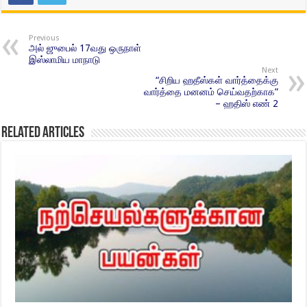
Previous
அல் ஜுபைல் 17வது ஒருநாள்
இஸ்லாமிய மாநாடு
Next
“சிறிய ஹதீஸ்கள் வார்த்தைக்கு
வார்த்தை மனனம் செய்வதற்காக”
– ஹதிஸ் எண் 2
Related Articles