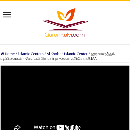
Home
/
Islamic Centers
/
Al Khobar Islamic Center
/
ஹஜ் உணர்த்தும்
படிப்பினைகள் – மௌலவி அன்ஸார் ஹுஸைன் ஃபிர்தௌஸி,MA