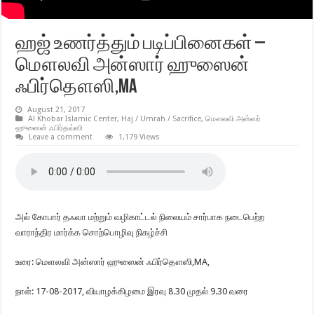
ஹஜ் உணர்த்தும் படிப்பினைகள் –
மௌலவி அன்ஸார் ஹுஸைன்
ஃபிர்தௌஸி,MA
August 21, 2017
Al Khobar Islamic Center
,
Haj / Umrah / Sacrifice
,
மௌலவி அன்ஸர்
ஹுஸைன் ஃபிர்தவ்ஸி
Leave a comment
1,179 Views
அல் கோபார் தஃவா மற்றும் வழிகாட்டல் நிலையம் சார்பாக நடைபெற்ற
வாராந்திர மார்க்க சொற்பொழிவு நிகழ்ச்சி
உரை: மௌலவி அன்ஸார் ஹுஸைன் ஃபிர்தௌஸி,MA,
நாள்: 17-08-2017, வியாழக்கிழமை இரவு 8.30 முதல் 9.30 வரை