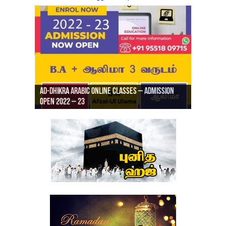
Ad-Dhikra Arabic Online Classes – Admission
ரியாத் ஜும்ஆ தமிழாக்கம், Jamia Al Hajiri
Open 2022 – 23
Ad-Dhikra Arabic Online Classes – BA Arabic
AD DHIKRA ARABIC COLLEGE ADMISSION
Masjid (Kuwait Masjid), Malaz, Riyadh