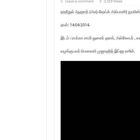
Leave a comment
2,529 Views
ஹதீதுல் ஆஹாத் (அஷ் ஷேய்க் அல்பானி) நூலின் 
நாள்: 14:04:2014.
இடம் : ராக்கா சாமி துகைர் ஹால், அல்கோபர் , ச
வழங்குபவர் மௌலவி முஜாஹித் இப்னு ரஸீன்.