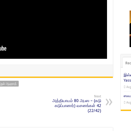
Rec
இஸ்ல
Yass
துல் ஆஹாத்
Aug
ஸஃபர
Next
அத்தியாயம் 80 அபஸ – (கடு
Aug
கடுப்பானார்) வசனங்கள் 42
(22/42)