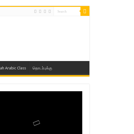
lah Arabic Class
தொடர்புக்கு
ாத் ஜும்ஆ தமிழாக்கம், Jamia Al