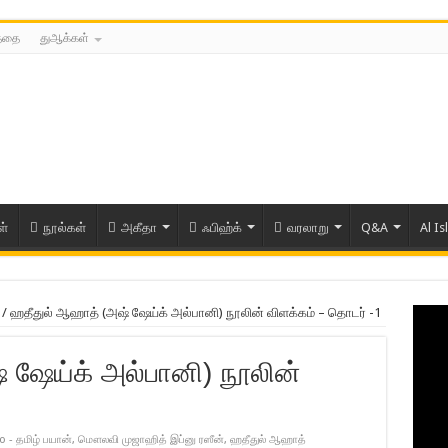
த்தை
துஆக்கள்
ள்
நூல்கள்
அகீதா
ஃபிஹ்க்
வரலாறு
Q&A
Al Is
/
ஹதீதுல் ஆஹாத் (அஷ் ஷேய்க் அல்பானி) நூலின் விளக்கம் – தொடர் -1
 ஷேய்க் அல்பானி) நூலின்
o - தமிழ் பயான்
,
மௌலவி முஜாஹித் இப்னு ரஸீன்
,
ஹதீதுல் ஆஹாத்
ரிய