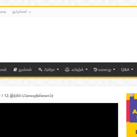
த்தை
துஆக்கள்
ைகள்
நூல்கள்
அகீதா
ஃபிஹ்க்
வரலாறு
Q&A
r
/
12: இத்ரீஸ் (அலைஹிஸ்ஸலாம்)