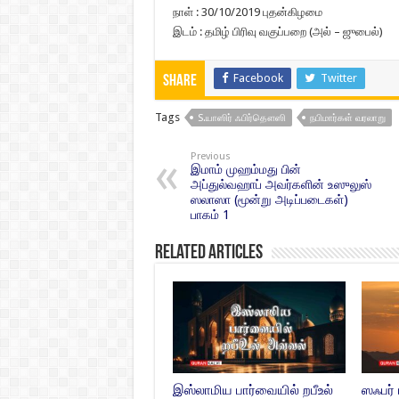
நாள் : 30/10/2019 புதன்கிழமை
இடம் : தமிழ் பிரிவு வகுப்பறை (அல் – ஜுபைல்)
Facebook
Twitter
Share
Tags
S.யாஸிர் ஃபிர்தௌஸி
நபிமார்கள் வரலாறு
Previous
இமாம் முஹம்மது பின்
அப்துல்வஹாப் அவர்களின் உஸுலுஸ்
ஸலாஸா (மூன்று அடிப்படைகள்)
பாகம் 1
Related Articles
இஸ்லாமிய பார்வையில் றபீஉல்
ஸஃபர்