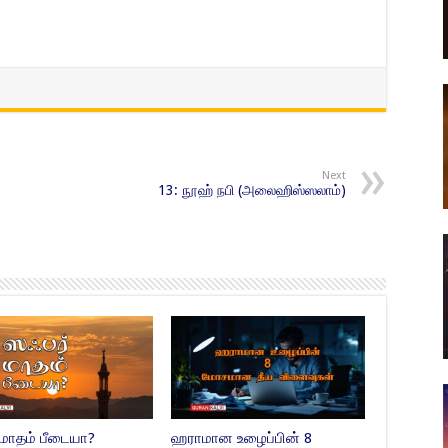
Next
13: நூஹ் நபி (அலைஹிஸ்ஸலாம்)
 மாதம் பீடையா?
ஹராமான உழைப்பின் 8