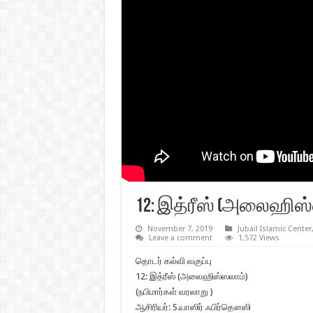
12: இத்ரீஸ் (அலைஹிஸ
November 7, 2019
Jubail Islamic Center
Leave a comment
1,572 Views
தொடர் கல்வி வகுப்பு
12: இத்ரீஸ் (அலைஹிஸ்ஸலாம்)
(நபிமார்கள் வரலாறு )
ஆசிரியர்: S.யாஸிர் ஃபிர்தௌஸி