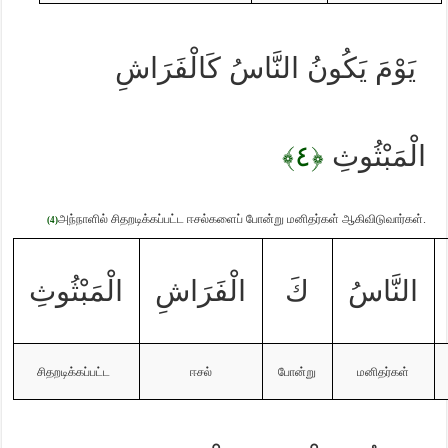
يَوْمَ يَكُونُ النَّاسُ كَالْفَرَاشِ
﴿٤﴾
الْمَبْثُوثِ
அந்நாளில் சிதறடிக்கப்பட்ட
ஈசல்களைப் போன்று மனிதர்கள் ஆகிவிடுவார்கள்.
(4)
النَّاسُ
كَ
الْفَرَاشِ
الْمَبْثُوثِ
சிதறடிக்கப்பட்ட
ஈசல்
போன்று
மனிதர்கள்