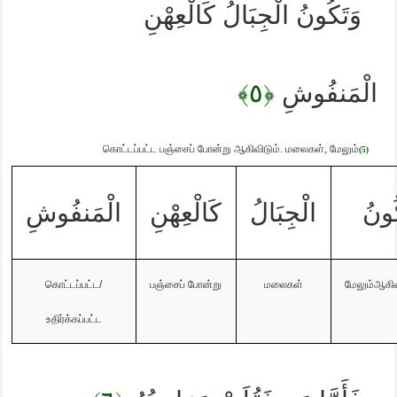
وَتَكُونُ الْجِبَالُ كَالْعِهْنِ
﴿٥﴾
الْمَنفُوشِ
கொட்டப்பட்ட பஞ்சைப் போன்று ஆகிவிடும்.
மலைகள்
,
மேலும்
(5)
ُونُ
الْجِبَالُ
كَالْعِهْنِ
الْمَنفُوشِ
கொட்டப்பட்ட
/
பஞ்சைப் போன்று
மலைகள்
மேலும்ஆகிவ
உதிர்க்கப்பட்ட