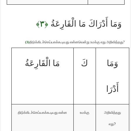
﴿٣﴾
وَمَا أَدْرَاكَ مَا الْقَارِعَةُ
திடுக்கிடச்செய்யகக்கூடியது
என்னவென்று உமக்கு எது அறிவித்தது
?
(3)
وَمَا
كَ
مَا الْقَارِعَةُ
أَدْرَا
திடுக்கிடச்செய்யகக்கூடியது
என்ன
உமக்கு
அறிவித்தது
எது
?