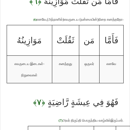
﴿٦﴾
فَأَمَّا مَن ثَقُلَتْ مَوَازِينُهُ
எனவே
,(
அந்நாளில்)எவருடைய (நன்மையின்)நிறை கனத்ததோ-
(6)
فَأَمَّا
مَن
ثَقُلَتْ
مَوَازِينُهُ
எவருடைய
இடைகள்-
கனத்தது
ஒருவர்
எனவே
நிறுவைகள்
﴿٧﴾
فَهُوَ فِي عِيشَةٍ رَّاضِيَةٍ
அவர் திருப்தி பொருந்திய வாழ்வில்இருப்பார்.
(7)