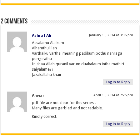
2 comments
Ashraf Ali
January 13, 2014 at 3:36 pm
Assalamu Alaikum
Alhamthullilah
Varthaiku varthai meaning padikum pothu nanraga
purigirathu
In shaa Allah quranil varum duakalaum intha mathiri
saiyalame??
Jazakallahu khair
Log in to Reply
Anwar
April 13, 2014 at 7:25 pm
pdf file are not clear for this series .
Many files are garbled and not redable.
Kindly correct.
Log in to Reply