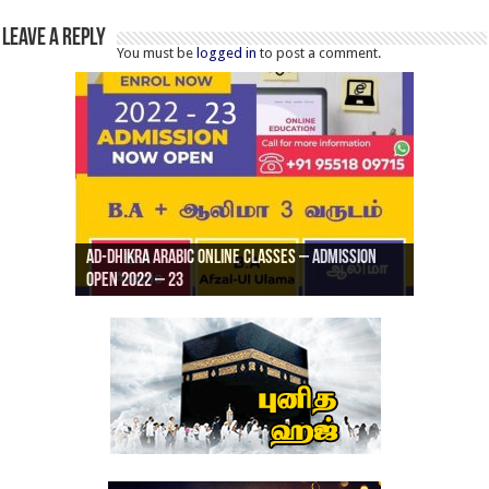
Leave a Reply
You must be
logged in
to post a comment.
Ad-Dhikra Arabic Online Classes – Admission
ரியாத் ஜும்ஆ தமிழாக்கம், Jamia Al Hajiri
Open 2022 – 23
Ad-Dhikra Arabic Online Classes – BA Arabic
AD DHIKRA ARABIC COLLEGE ADMISSION
Masjid (Kuwait Masjid), Malaz, Riyadh