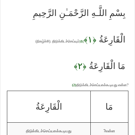
بِسْمِ اللَّـهِ الرَّحْمَـٰنِ الرَّحِيمِ
﴿١﴾
الْقَارِعَةُ
(நிகழ்ச்சி).
திடுக்கிடச்செய்யும்
)
1
(
﴿٢﴾
مَا الْقَارِعَةُ
திடுக்கிடச்செய்யகக்கூடியது
என்ன
?
(2)
مَا
الْقَارِعَةُ
திடுக்கிடச்செய்யகக்கூடியது
?
என்ன