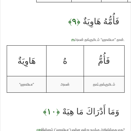
﴿٩﴾
فَأُمُّهُ هَاوِيَةٌ
அவன் தங்குமிடம்
“
ஹாவியா” தான்.
(9)
فَأُمُّ
هُ
هَاوِيَةٌ
“
ஹாவியா”
அவன்
தாய்
,
தங்குமிடம்
﴿١٠﴾
وَمَا أَدْرَاكَ مَا هِيَهْ
இன்னும்
(‘
ஹாவியா
‘)
என்ன என்று உமக்கு அறிவித்தது எது
?
(10)