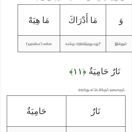
وَ
مَا أَدْرَاكَ
مَا هِيَهْ
(‘
ஹாவியா
‘)
என்ன
உமக்கு அறிவித்தது எது
?
இன்னும்
﴿١١﴾
نَارٌ حَامِيَةٌ
அது சுட்டெரிக்கும் நரகமாகும்.
(11)
نَارٌ
حَامِيَةٌ