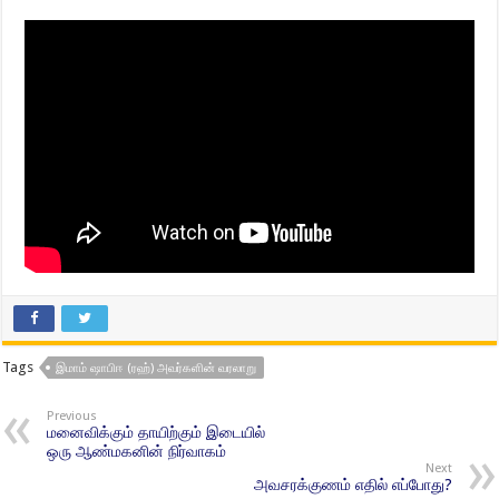
Tags
இமாம் ஷாபிஈ (ரஹ்) அவர்களின் வரலாறு
Previous
மனைவிக்கும் தாயிற்கும் இடையில்
ஒரு ஆண்மகனின் நிர்வாகம்
Next
அவசரக்குணம் எதில் எப்போது?