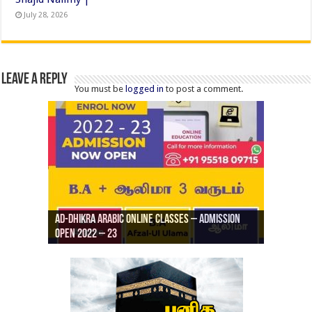
July 28, 2026
Leave a Reply
You must be
logged in
to post a comment.
Ad-Dhikra Arabic Online Classes – Admission
ரியாத் ஜும்ஆ தமிழாக்கம், Jamia Al Hajiri
Open 2022 – 23
Ad-Dhikra Arabic Online Classes – BA Arabic
AD DHIKRA ARABIC COLLEGE ADMISSION
Masjid (Kuwait Masjid), Malaz, Riyadh