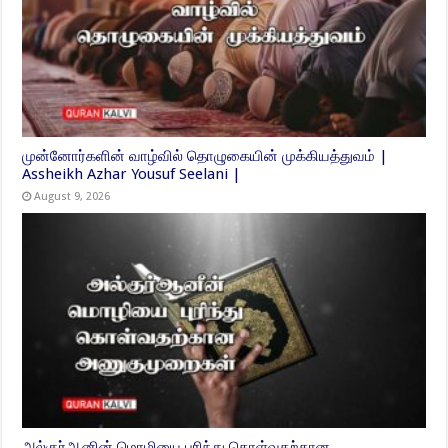
முன்னோர்களின் வாழ்வில் தொழுகையின் முக்கியத்துவம் |
Assheikh Azhar Yousuf Seelani |
August 9, 2026
அல்குர்ஆனின் மொழியை புரிந்து கொள்வதற்கான