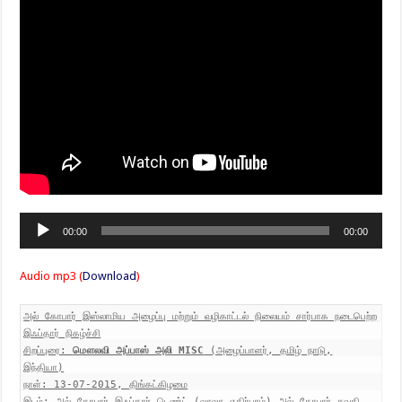
Audio
00:00
00:00
Player
Audio mp3 (
Download
)
அல் கோபார் இஸ்லாமிய அழைப்பு மற்றும் வழிகாட்டல் நிலையம் சார்பாக நடைபெற்ற
இஃப்தார் நிகழ்ச்சி
சிறப்புரை:
மௌலவி அப்பாஸ் அலி MISC
(அழைப்பாளர், தமிழ் நாடு,
இந்தியா)
நாள்: 13-07-2015, திங்கட்கிழமை
இடம்: அல் கோபார் இஃப்தார் டெண்ட் (லூலூ எதிர்புரம்) அல் கோபார் சவுதி