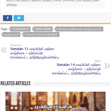
அரேபியா
Tags
QURANKALVI
TAMIL BAYAN
அல்-கோபர் இஸ்லாமிய அழைப்பு மையம்
தமிழ் பாயன்
மௌலவி அப்பாஸ் அலி MISC
Previous
Ramalan 13 மாநபியின் மதினா
வாழ்க்கை – நற்செய்தி
சொல்லப்பட்ட நபித்தோழர்கள்சிறப்பு
Next
Ramalan 14 மாநபியின் மதினா
வாழ்க்கை – நற்செய்தி
சொல்லப்பட்ட நபித்தோழர்கள்சிறப்பு
Related Articles