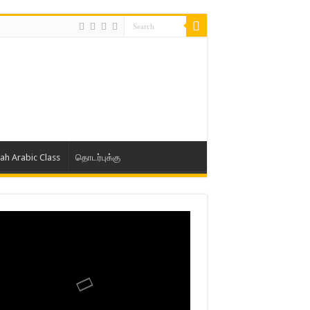
lah Arabic Class
தொடர்புக்கு
ாத் ஜும்ஆ தமிழாக்கம், Jamia Al