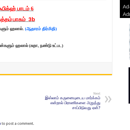
Ad-
Ad-
AD
Haj
ஃபிக்ஹ் பாடம் 6
Ad
BA
AD
Ri
ுத்தம்
பாகம்
3b
ைகளும் ஹலால்.
(ஆதாரம் திர்மிதி)
ன்களும் ஹலால்
(சுறா
,
நண்டு
உட்பட)
Next
இஸ்லாம் கருனையுடைய மார்க்கம்
என்றால் பிராணிகளை அறுத்து
சாப்பிடுவது ஏன்?
n
to post a comment.