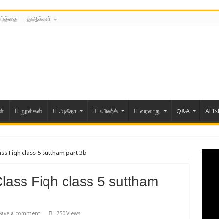
ார்த்தை
துஆக்கள்
ள்
நூல்கள்
அகீதா
ஃபிஹ்க்
வரலாறு
Q&A
Al Is
ss Fiqh class 5 suttham part 3b
lass Fiqh class 5 suttham
eave a comment
750 Views
ரிய