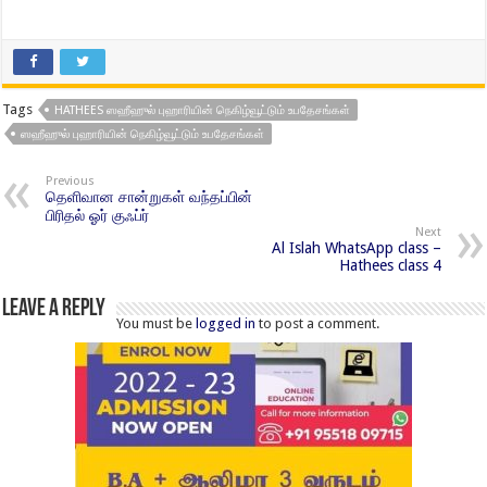
Tags
HATHEES ஸஹீஹுல் புஹாரியின் நெகிழ்வூட்டும் உபதேசங்கள்
ஸஹீஹுல் புஹாரியின் நெகிழ்வூட்டும் உபதேசங்கள்
Previous
தெளிவான சான்றுகள் வந்தப்பின்
பிரிதல் ஓர் குஃப்ர்
Next
Al Islah WhatsApp class –
Hathees class 4
Leave a Reply
You must be
logged in
to post a comment.