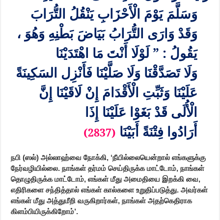
وَسَلَّمَ يَوْمَ الْأَحْزَابِ يَنْقُلُ التُّرَابَ
وَقَدْ وَارَى التُّرَابُ بَيَاضَ بَطْنِهِ وَهُوَ ،
يَقُولُ : ” لَوْلَا أَنْتَ مَا اهْتَدَيْنَا
وَلَا تَصَدَّقْنَا وَلَا صَلَّيْنَا فَأَنْزِل السَكِينَةً
عَلَيْنَا وَثَبِّتِ الْأَقْدَامَ إِنْ لَاقَيْنَا إِنَّ
الْأُلَى قَدْ بَغَوْا عَلَيْنَا إِذَا
أَرَادُوا فِتْنَةً أَبَيْنَا
(2837)
நபி (ஸல்) அல்லாஹ்வை நோக்கி, ‘நீயில்லையென்றால் எங்களுக்கு
நேர்வழியில்லை. நாங்கள் தர்மம் செய்திருக்க மாட்டோம்
,
நாங்கள்
தொழுதிருக்க மாட்டோம்
,
எங்கள் மீது அமைதியை இறக்கி வை
,
எதிரிகளை சந்தித்தால் எங்கள் கால்களை உறுதிப்படுத்து. அவர்கள்
எங்கள் மீது அத்துமீறி வருகிறார்கள், நாங்கள் அதற்கெதிராக
கிளம்பியிருக்கிறோம்’.