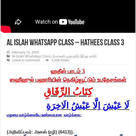
Al Islah WhatsApp class – Hathees class 3
February 16, 2016
Al-Islah WhatsApp Class
,
மௌலவி முஜாஹித் இப்னு ரஸீன்
Leave a comment
1,304 Views
ஹதீஸ் பாடம் 3
ஸஹீஹுல் புஹாரியின் நெகிழ்வூட்டும் உபதேசங்கள்
كِتَابُ الرِّقَاقِ
لَا عَيْشَ اِلَّا عَيْشُ الَاخِرَةِ
மறுமை வாழ்க்கையே உண்மையான
வாழ்க்கை
:
{அறிவிப்பவர்: அனஸ் (ரழி) (
6413
)
}
.