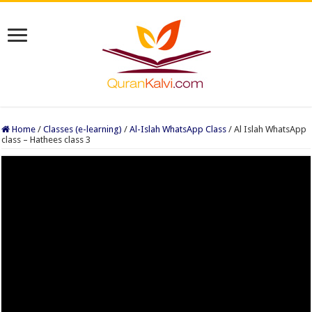
Home
/
Classes (e-learning)
/
Al-Islah WhatsApp Class
/
Al Islah WhatsApp
class – Hathees class 3