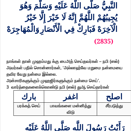
النَّبِيُّ صَلَّى اللَّهُ عَلَيْهِ وَسَلَّمَ وَهُوَ
يُجِيبُهُمْ اللَّهُمَّ إِنَّهُ لَا خَيْرَ إِلَّا خَيْرُ
الْآخِرَهْ فَبَارِكْ فِي الْأَنْصَارِ
وَالْمُهَاجِرَهْ
(2835)
நாங்கள் தான் முஹம்மது க்கு பைஅத் செய்தவர்கள் – நபி (ஸல்)
அவர்கள் பதில் சொன்னார்கள், ‘அல்லாஹ்வே மறுமை நன்மையை
தவிர வேறு நன்மை இல்லை.
அன்சாரிகளுக்கும் முஹஜிர்களுக்கும் நன்மை செய்’.
3
வார்த்தைகளைக்கொண்டு நபி (ஸல்) துஆ செய்தார்கள்
اصلح
اغفر
بارك
பரக்கத் செய்
பாவங்களை மன்னித்து
சீர்படுத்து
விடு
رَأَيْتُ رَسُولَ اللَّهِ صَلَّى اللَّهُ عَلَيْهِ