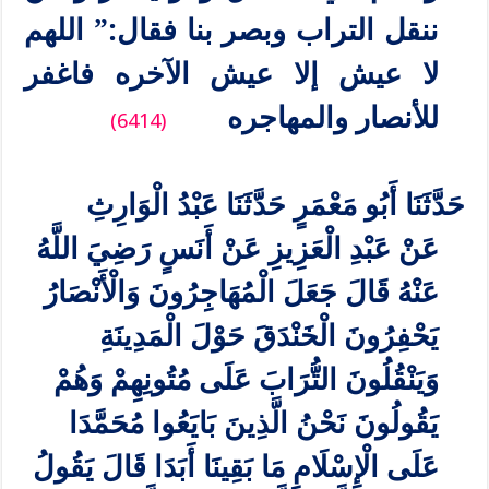
ننقل التراب وبصر بنا فقال:” اللهم
لا عيش إلا عيش الآخره فاغفر
للأنصار والمهاجره
(6414)
حَدَّثَنَا أَبُو مَعْمَرٍ حَدَّثَنَا عَبْدُ الْوَارِثِ
عَنْ عَبْدِ الْعَزِيزِ عَنْ أَنَسٍ رَضِيَ اللَّهُ
عَنْهُ قَالَ جَعَلَ الْمُهَاجِرُونَ وَالْأَنْصَارُ
يَحْفِرُونَ الْخَنْدَقَ حَوْلَ الْمَدِينَةِ
وَيَنْقُلُونَ التُّرَابَ عَلَى مُتُونِهِمْ وَهُمْ
يَقُولُونَ نَحْنُ الَّذِينَ بَايَعُوا مُحَمَّدَا
عَلَى الْإِسْلَامِ مَا بَقِينَا أَبَدَا قَالَ يَقُولُ