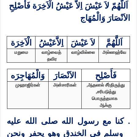
اَللَّهُمّ لاَ عَيْشَ اِلاَّ عَيْشُ الْاَخِرَة فَأَصْلِحِ
الاَنْصَارَ وَالْمُهَاج
اَللَّهُمَّ
لاَ عَيْشَ
اِلاَّعَيْشُ
الْاَخِرَة
மறுமை
வாழ்வைத்
வாழ்வில்லை
அல்லாஹ்வே
தவிர
فَأَصْلِحِ
الاَنْصَارَ
وَالْمُهَاجِرَه
முஹாஜிர்கள்
அன்சாரிகள்
,
ஆதலால் சீர்திருத்து
,
சரிபடுத்து
பொருத்தமாக
ஆக்கு
. كنا مع رسول الله صلى الله عليه
وسلم في الخندق وهو يحفر ونحن