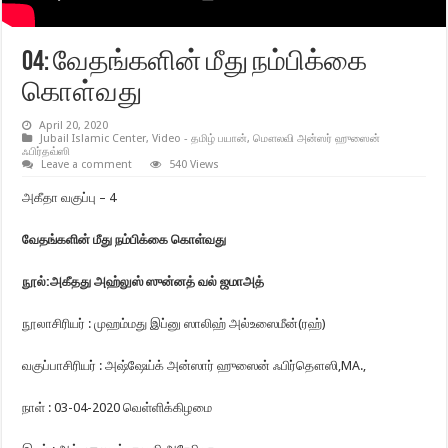
04: வேதங்களின் மீது நம்பிக்கை
கொள்வது
April 20, 2020
Jubail Islamic Center
,
Video - தமிழ் பயான்
,
மௌலவி அன்ஸர் ஹுஸைன்
ஃபிர்தவ்ஸி
Leave a comment
540 Views
அகீதா வகுப்பு – 4
வேதங்களின் மீது நம்பிக்கை கொள்வது
நூல்:அகீதது அஹ்லுஸ் ஸுன்னத் வல் ஜமாஅத்
நூலாசிரியர் : முஹம்மது இப்னு ஸாலிஹ் அல்உஸைமீன்(ரஹ்)
வகுப்பாசிரியர் : அஷ்ஷேய்க் அன்ஸார் ஹுஸைன் ஃபிர்தௌஸி,MA.,
நாள் : 03-04-2020 வெள்ளிக்கிழமை