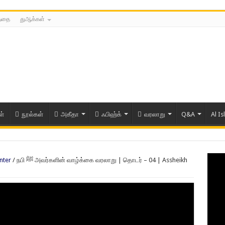
த்தை
துஆக்கள்
ள்
நூல்கள்
அகீதா
ஃபிஹ்க்
வரலாறு
Q&A
Al Is
nter
/
நபி ﷺ அவர்களின் வாழ்க்கை வரலாறு | தொடர் – 04 | Assheikh
ரிய