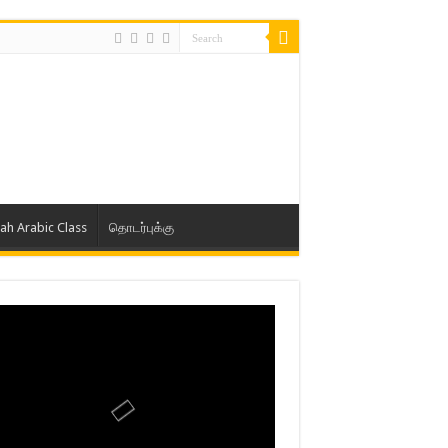
lah Arabic Class
தொடர்புக்கு
ாத் ஜும்ஆ தமிழாக்கம், Jamia Al