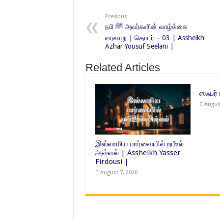
Previous
நபி ﷺ அவர்களின் வாழ்க்கை
வரலாறு | தொடர் – 03 | Assheikh
Azhar Yousuf Seelani |
Related Articles
ஸஃபர்
Augus
இஸ்லாமிய பார்வையில் றபீஉல்
அவ்வல் | Assheikh Yasser
Firdousi |
August 7, 2026