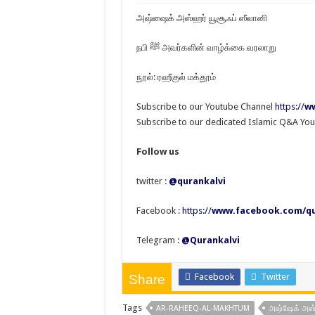
அஷ்ஷைக் அஸ்ஹர் யூசூஃப் ஸீலானி
நபி ﷺ அவர்களின் வாழ்க்கை வரலாறு
நூல்: ரஹீகுல் மக்தூம்
Subscribe to our Youtube Channel
https://
ww
Subscribe to our dedicated Islamic Q&A Yo
Follow us
twitter :
@qurankalvi
Facebook :
https://
www.facebook.com/qu
Telegram :
@Qurankalvi
Facebook
Twitter
Share
Tags
AR-RAHEEQ-AL-MAKHTUM
அஷ்ஷேக் அஸ்ஹ