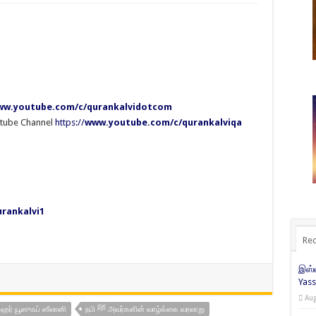
w.youtube.com/c/qurankalvidotcom
utube Channel
https://
www.youtube.com/c/qurankalviqa
rankalvi1
Rec
இஸ்ல
Yass
Aug
ர் யூஸுஃப் ஸீலானி
நபி ﷺ அவர்களின் வாழ்க்கை வரலாறு