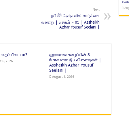
ஸஃபர
Aug
Next
நபி ﷺ அவர்களின் வாழ்க்கை
வரலாறு | தொடர் – 05 | Assheikh
Azhar Yousuf Seelani |
 மாதம் பீடையா?
ஹராமான உழைப்பின் 8
மோசமான தீய விளைவுகள் |
t 6, 2026
Assheikh Azhar Yousuf
Seelani |
August 6, 2026