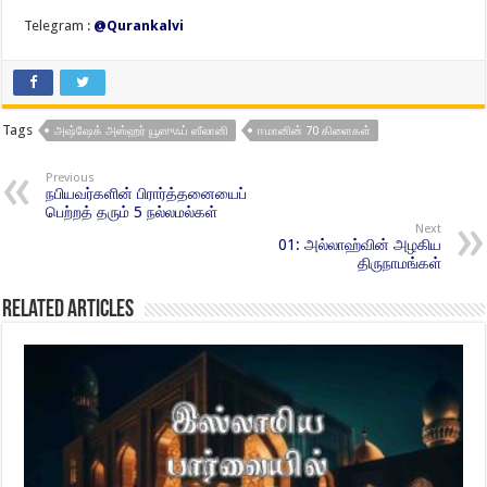
Telegram :
@Qurankalvi
Tags
அஷ்ஷேக் அஸ்ஹர் யூஸுஃப் ஸீலானி
ஈமானின் 70 கிளைகள்
Previous
நபியவர்களின் பிரார்த்தனையைப்
பெற்றத் தரும் 5 நல்லமல்கள்
Next
01: அல்லாஹ்வின் அழகிய
திருநாமங்கள்
Related Articles