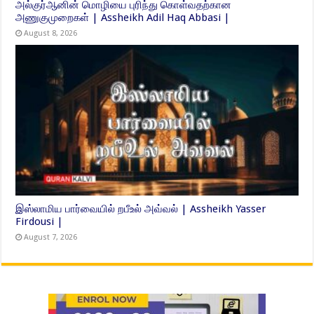
அல்குர்ஆனின் மொழியை புரிந்து கொள்வதற்கான
அணுகுமுறைகள் | Assheikh Adil Haq Abbasi |
August 8, 2026
இஸ்லாமிய பார்வையில் றபீஉல் அவ்வல் | Assheikh Yasser
Firdousi |
August 7, 2026