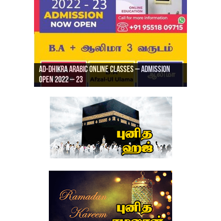
Ad-Dhikra Arabic Online Classes – Admission
ரியாத் ஜும்ஆ தமிழாக்கம், Jamia Al Hajiri
Open 2022 – 23
Ad-Dhikra Arabic Online Classes – BA Arabic
AD DHIKRA ARABIC COLLEGE ADMISSION
Masjid (Kuwait Masjid), Malaz, Riyadh