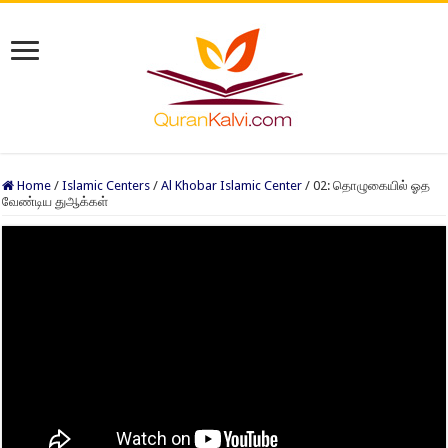
Home
/
Islamic Centers
/
Al Khobar Islamic Center
/
02: தொழுகையில் ஓத
வேண்டிய துஆக்கள்