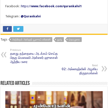
Facebook :
https://
www.facebook.com/qurankalvi1
Telegram :
@Qurankalvi
Tags
அஷ்ஷேக் அஸ்ஹர் யூஸுஃப் ஸீலானி
துஆ
தொழுகை
Previous
தனது தந்தையை அடக்கம் செய்த
பிறகு மெளலவி அன்ஸார் ஹுசைன்
ஆற்றிய உரை
Next
02: அல்லாஹ்வின் அழகிய
திருநாமங்கள்
Related Articles