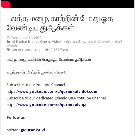
பலத்த மழை, காற்றின் போது ஓத
வேண்டிய துஆக்கள்
December 14, 2020
Al Khobar Islamic Center
,
Video - தமிழ் பயான்
,
துஆக்கள்
,
மௌலவி அஸ்ஹர்
ஸீலானி
Leave a comment
1,270 Views
பலத்த மழை, காற்றின் போது ஓத வேண்டிய துஆக்கள்
வழங்குபவர்: அஸ்ஹர் யூஸுஃப் ஸீலானி
Subscribe to our Youtube Channel
https://
www.youtube.com/c/qurankalvidotcom
Subscribe to our dedicated Islamic Q&A Youtube Channel
https://
www.youtube.com/c/qurankalviqa
Follow us
twitter :
@qurankalvi