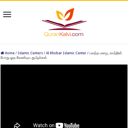
Home
/
Islamic Centers
/
Al Khobar Islamic Center
/
பலத்த மழை, காற்றின்
போது ஓத வேண்டிய துஆக்கள்