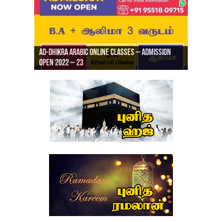
Ad-Dhikra Arabic Online Classes – Admission
ரியாத் ஜும்ஆ தமிழாக்கம், Jamia Al Hajiri
Open 2022 – 23
Ad-Dhikra Arabic Online Classes – BA Arabic
AD DHIKRA ARABIC COLLEGE ADMISSION
Masjid (Kuwait Masjid), Malaz, Riyadh