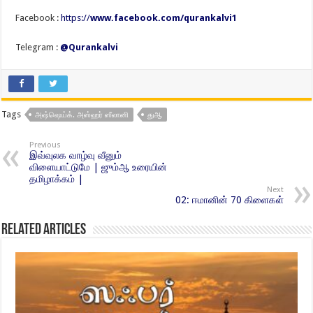
Facebook :
https://
www.facebook.com/qurankalvi1
Telegram :
@Qurankalvi
Tags
அஷ்ஷெய்க். அஸ்ஹர் ஸீலானி
துஆ
Previous
இவ்வுலக வாழ்வு வீனும்
விளையாட்டுமே | ஜும்ஆ உரையின்
தமிழாக்கம் |
Next
02: ஈமானின் 70 கிளைகள்
Related Articles