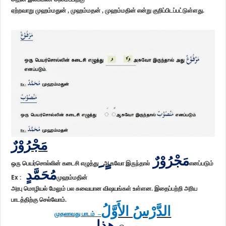
ஏற்றவாறு முஹம்மதுன் , முஹம்மதன் , முஹம்மதின் என்று குறிப்பிடப்பட்டுள்ளது.
مَجْرُوْرٌ
ٍ ِ
مَجْرُوْرٌ
ஒரு பெயர்சொல்லின் கடைசி எழுத்து
ஆகவோ இருந்தால்
எனப்படும்
مُحَمَّدٍ
Ex :
முஹம்மதின்
அரபு மொழியல் மேலும் பல சுவையான விஷயங்கள் உள்ளன. இதைப்பற்றி அரிய
பாடத்திற்கு செல்வோம்.
الدَّرْسُ الأَوَّلُ
முதலாவது பாடம் –
هذا