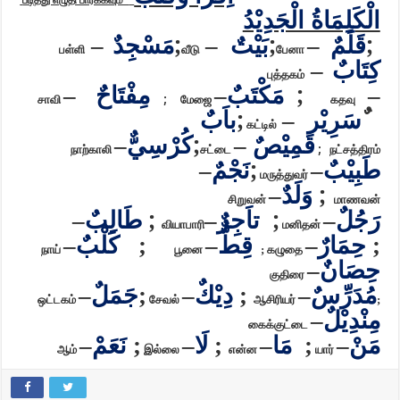
الْكَلِمَاةُ الْجَدِيْدُ
مَسْجِدٌ
;
بَيْتٌ
;
قَلَمٌ
;
–
–
–
பள்ளி
வீடு
பேனா
كِتَابٌ
–
புத்தகம்
مِفْتَاحٌ
مَكْتَبٌ
;
–
–
–
சாவி
;
மேஜை
கதவு
باَبٌ
;
سَرِيْر
–
கட்டில்
كُرْسِيٌّ
;
قَمِيْصٌ
–
–
நாற்காலி
சட்டை
;
நட்சத்திரம்
نَجْمٌ
;
طَبِيْبٌ
–
–
மருத்துவர்
وَلَدٌ
;
–
சிறுவன்
மாணவன்
طَالِبٌ
;
تاَجِرٌ
;
رَجُلٌ
–
–
–
வியாபாரி
மனிதன்
حِمَارٌ
قِطٌّ
كَلْبٌ
–
;
–
–
;
நாய்
பூனை
; கழுதை
حِصَانٌ
–
குதிரை
مُدَرِّسٌ
دِيْكٌ
جَمَلٌ
–
;
–
;
–
ஒட்டகம்
சேவல்
ஆசிரியர்
;
مِنْدِيْلٌ
–
கைக்குட்டை
مَنْ
مَا
لَا
نَعَمْ
–
;
–
;
–
;
–
ஆம்
இல்லை
என்ன
யார்