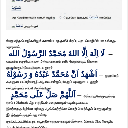
வேறு எந்த மொழிகளிலும் காணப்படாத தனிச் சிறப்பு அரபு மொழியில் பல உள்ளது.
உதாரணம்,
لَا اِلَهَ اِلَّا اللهُ مُحَمَّدٌ الرَّسُوْلُ الله
–
வணங்க தகுதியானவன் அல்லாஹ்வைத் தவிர வேறு யாரும் இல்லை.
முஹம்மது அல்லாஹ்வுடைய தூதர்
اَشْهَدُ اَنَّ مُحَمَّدً عَبْدُهُ وَ رَسُوْلُهُ
–
முஹம்மத்
அவனுடைய (அல்லாஹ்) அடிமை என்றும், மேலும் அவனுடைய தூதர்
என்றும் நான் சாட்சி சொல்கிறேன்
اَللَّهُمَّ صَلِّ عَلَى مُحَمَّدٍ
–
அல்லாஹ்வே முஹம்மத்
(ஸல் ) அவர்கள் மீது சாந்தியும் சமாதானமும் வழங்குவாயாக
இவற்றை தமிழிலோ அல்லது ஆங்கிலத்திலோ மொழி பெயர்க்கும் போது மூன்று
இடத்திலும் முஹம்மது என்றே
குறிப்பிடப்பட்டுள்ளது . எழுத்தில் எந்த மாற்றமும் இல்லை. ஆனால் அரபு மொழில்
அதன் இலக்கண அமைப்பிற்கு