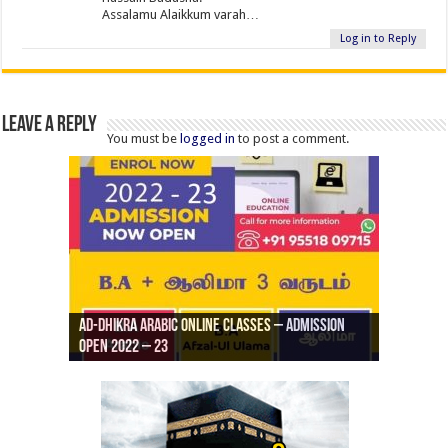
Assalamu Alaikkum varah…
Log in to Reply
Leave a Reply
You must be
logged in
to post a comment.
Ad-Dhikra Arabic Online Classes – Admission
ரியாத் ஜும்ஆ தமிழாக்கம், Jamia Al Hajiri
Open 2022 – 23
Ad-Dhikra Arabic Online Classes – BA Arabic
AD DHIKRA ARABIC COLLEGE ADMISSION
Masjid (Kuwait Masjid), Malaz, Riyadh