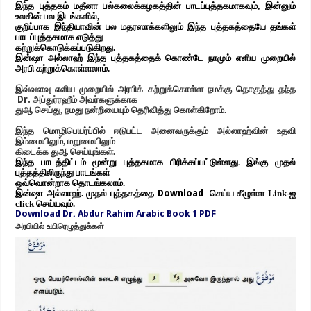
இந்த
புத்தகம் மதீனா பல்கலைக்கழகத்தின் பாடப்புத்தகமாகவும், இன்னும்
உலகின் பல இடங்களில்,
குறிப்பாக
இந்தியாவின் பல மதரஸாக்களிலும் இந்த புத்தகத்தையே தங்கள்
பாடப்புத்தகமாக எடுத்து
கற்றுக்கொடுக்கப்படுகிறது.
இன்ஷா அல்லாஹ் இந்த புத்தகத்தைக் கொண்டே நாமும் எளிய முறையில்
அரபி
கற்றுக்கொள்ளலாம்.
இவ்வளவு எளிய முறையில் அரபிக் கற்றுக்கொள்ள நமக்கு தொகுத்து தந்த
Dr.
அப்துர்ரஹீம் அவர்களுக்காக
துஆ செய்து, நமது நன்றியையும் தெரிவித்து கொள்கிறோம்.
இந்த மொழிபெயர்ப்பில் ஈடுபட்ட அனைவருக்கும் அல்லாஹ்வின் உதவி
இம்மையிலும், மறுமையிலும்
கிடைக்க துஆ செய்யுங்கள்
.
இந்த பாடத்திட்டம் மூன்று புத்தகமாக பிரிக்கப்பட்டுள்ளது. இங்கு முதல்
புத்தத்திலிருந்து பாடங்கள்
ஒவ்வொன்றாக தொடங்கலாம்.
இன்ஷா அல்லாஹ்.
முதல் புத்தகத்தை
D
ownload
செய்ய கீழுள்ள Link-ஐ
click செய்யவும்.
Download Dr. Abdur Rahim Arabic Book 1 PDF
அரபியில் உயிரெழுத்துக்கள்