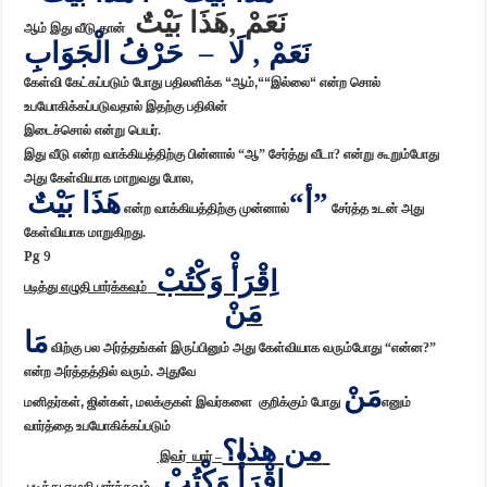
نَعَمْ ,هَذَا بَيْتٌ
ஆம் இது வீடு தான்
نَعَمْ , لَا – حَرْفُ الْجَوَابِ
கேள்வி கேட்கப்படும் போது பதிலளிக்க
“
ஆம்
“,
“
இல்லை
“
என்ற சொல்
உபயோகிக்கப்படுவதால் இதற்கு பதிலின்
இடைச்சொல் என்று பெயர்.
இது வீடு என்ற வாக்கியத்திற்கு பின்னால் “ஆ” சேர்த்து வீடா? என்று கூறும்போது
அது கேள்வியாக மாறுவது போல,
أ
هَذَا بَيْتٌ
“
”
என்ற வாக்கியத்திற்கு முன்னால்
சேர்த்த உடன் அது
கேள்வியாக மாறுகிறது.
Pg 9
اِقْرَأْ وَكْتُبْ
படித்து எழுதி பார்க்கவும்
مَنْ
مَا
விற்கு பல அர்த்தங்கள் இருப்பினும் அது கேள்வியாக வரும்
போது “என்ன?”
என்ற அர்த்தத்தில் வரும்
.
அதுவே
مَنْ
மனிதர்கள்
,
ஜின்கள்
,
மலக்குகள் இவர்களை குறிக்கும் போது
எனும்
வார்த்தை உபயோகிக்கப்படும்
من هذا؟
இவர் யார் –
اِقْرَأْ وَكْتُبْ
படித்து எழுதி பார்க்கவும்