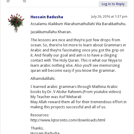
Log in to Reply
Hussain Badusha
July 26, 2016 at 1:37 pm
Assalamu Alaikkum Warahumathullahi Wa Barakkathuhu.
Jazakkumullahu Khairan.
The lessons are nice and they’re just few drops from
ocean. So, there’re lot more to learn about Grammars in
Arabic and they’re fascinating once you got the grip on
it. And finally our goal and aim is to have a clinging
contact with The Holy Quran. This is what our Niyya to
learn arabic nothing else. Also you’ll see memorizing
quran will become easy if you know the grammar.
Alhamdulillahi.
I learned arabic grammars through Mathina Arabic
books by Dr. V Abdur Raheem.(From youtube videos)
My Teacher was Asif Meharali
May Allah reward them all for their tremendous effort in
making this projects successful and all of us.
Resources:
http://www.lqtoronto.com/downloads.html
Thanks,
Hussain Badusha.