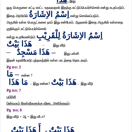
– இது
ஒரு பொருளை சுட்டி காட்ட உதவுவதால் இதற்கு சுட்டுப்பெயர்ச்சொல் என்று கூறப்படும்.
اِسْمُ الاِشَارَةُ
இதை அரபியில்
என்று சொல்லப்படும்.
அருகில் உள்ள பொருட்களை நாம் இது என்போம். ஆதலால் இதை அருகில் உள்ளதை
குறிக்கும் சுட்டுபெயர்ச்சொல்
اِسْمُ الاِشَارَةُ لِلْقَرِيْبِ
என்று கூறவேண்டும்
هَذَا بَيْتٌ
–
இது வீடு
–
هَذَا مَسْجِدٌ
–
இது பள்ளி
இதன் உதவியோடு புத்தகத்தில் உள்ள பாடத்தை தொடரவும்.
Pg
no: 2
مَا
–
என்ன ?
هَذَا بَيْتٌ
مَا هَذَا
– இது என்ன?
– இது வீடு
Pg no; 7
பயிற்சி
பின்வரும் கேள்விகளுக்கு விடை அளிக்கவும்
:
Pg no; 8
இது வீடு + ஆ = இது வீடா?
هَذَا بَيْتٌ
أَ هَذَا بَيْتٌ
=