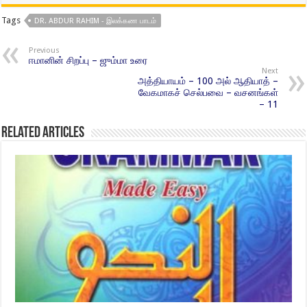
Tags
DR. ABDUR RAHIM - இலக்கண பாடம்
Previous
ஈமானின் சிறப்பு – ஜும்மா உரை
Next
அத்தியாயம் – 100 அல் ஆதியாத் –
வேகமாகச் செல்பவை – வசனங்கள்
– 11
Related Articles