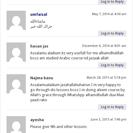
Log in to Reply
umfaisal
May 7, 2014 at 4:54 am
ماشاءالله
جزاك الله خير
Log in to Reply
hasan jas
December 6, 2014 at 8:01 am
Assalamu alaikum itz very usefull for me alhamdhulillah
bcoz am studied Arabic course nd jazaak allah
Log in to Reply
Najma banu
March 28, 2015 at 5:18 pm
Assalamualaikum jazahallahuhairun I m very happy to
go through dis lessons bcoz I m doing aleem course by
Allah’s grace through WhatsApp alhamdhullah dua Mae
yaad rako
Log in to Reply
ayesha
June 3, 2015 at 7:46 pm
Please give 9th and other lessons