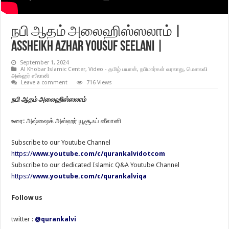
நபி ஆதம் அலைஹிஸ்ஸலாம் |
Assheikh Azhar Yousuf Seelani |
September 1, 2024
Al Khobar Islamic Center
,
Video - தமிழ் பயான்
,
நபிமார்கள் வரலாறு
,
மௌலவி
அஸ்ஹர் ஸீலானி
Leave a comment
716 Views
நபி ஆதம் அலைஹிஸ்ஸலாம்
உரை: அஷ்ஷைக் அஸ்ஹர் யூசூஃப் ஸீலானி
Subscribe to our Youtube Channel
https://
www.youtube.com/c/qurankalvidotcom
Subscribe to our dedicated Islamic Q&A Youtube Channel
https://
www.youtube.com/c/qurankalviqa
Follow us
twitter :
@qurankalvi