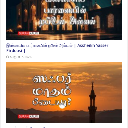
இஸ்லாமிய பார்வையில் றபீஉல் அவ்வல் | Assheikh Yasser
Firdousi |
August 7, 2026