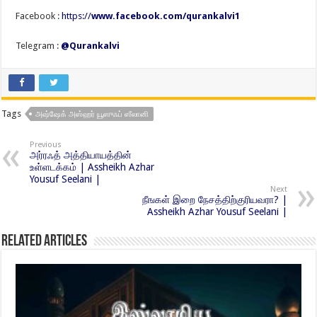
Facebook :
https://
www.facebook.com/qurankalvi1
Telegram :
@Qurankalvi
Tags
அஷ்ஷேக் அஸ்ஹர் யூஸுஃப் ஸீலானி
Previous
அர்ரஃத் அத்தியாயத்தின்
உள்ளடக்கம் | Assheikh Azhar
Yousuf Seelani |
Next
நீஙகள் இறை நேசத்திற்குரியவரா? |
Assheikh Azhar Yousuf Seelani |
Related Articles