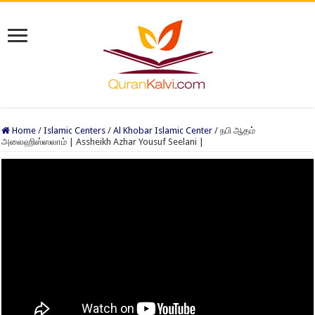
Home
/
Islamic Centers
/
Al Khobar Islamic Center
/
நபி ஆதம்
அலைஹிஸ்ஸலாம் | Assheikh Azhar Yousuf Seelani |