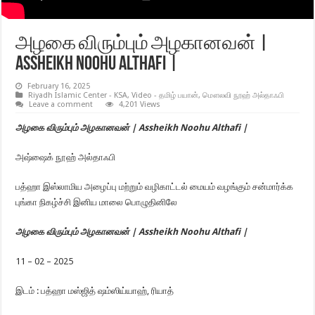
அழகை விரும்பும் அழகானவன் |
Assheikh Noohu Althafi |
February 16, 2025
Riyadh Islamic Center - KSA
,
Video - தமிழ் பயான்
,
மௌலவி நூஹ் அல்தாஃபி
Leave a comment
4,201 Views
அழகை விரும்பும் அழகானவன் | Assheikh Noohu Althafi |
அஷ்ஷைக் நூஹ் அல்தாஃபி
பத்ஹா இஸ்லாமிய அழைப்பு மற்றும் வழிகாட்டல் மையம் வழங்கும் சன்மார்க்க
புங்கா நிகழ்ச்சி இனிய மாலை பொழுதினிலே
அழகை விரும்பும் அழகானவன் | Assheikh Noohu Althafi |
11 – 02 – 2025
இடம் : பத்ஹா மஸ்ஜித் ஷம்ஸிய்யாஹ், ரியாத்