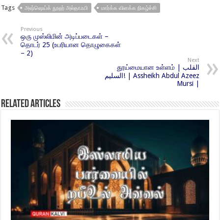
Tags
அஷ்ஷெய்க் நூஹ் அல்தாஃபி
மார்க்க விளக்க நிகழ்ச்சி
Previous
ஒரு முஸ்லிமின் அடிப்படைகள் –
தொடர் 25 (உபரியான தொழுகைகள்
– 2)
Next
தூய்மையான உள்ளம் | القلب
السليم! | Assheikh Abdul Azeez
Mursi |
Related Articles