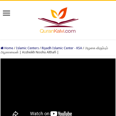
Home
/
Islamic Centers
/
Riyadh Islamic Center - KSA
/
அழகை விரும்பும்
அழகானவன் | Assheikh Noohu Althafi |