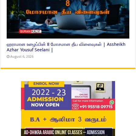
ஹராமான உழைப்பின் 8 மோசமான தீய விளைவுகள் | Assheikh
Azhar Yousuf Seelani |
August 6, 2026
Ad-Dhikra Arabic Online Classes – Admission
ரியாத் ஜும்ஆ தமிழாக்கம், Jamia Al Hajiri