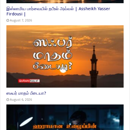
இஸ்லாமிய பார்வையில் றபீஉல் அவ்வல் | Assheikh Yasser
Firdousi |
August 7, 2026
ஸஃபர் மாதம் பீடையா?
August 6, 2026