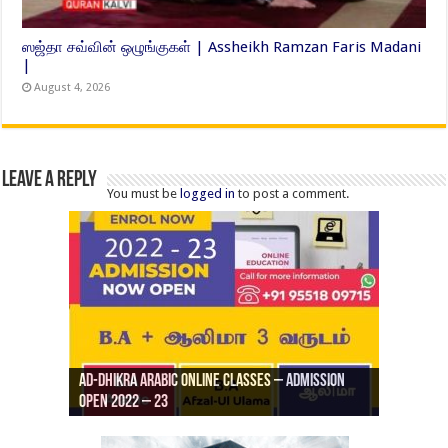
ஸஜ்தா சவ்வின் ஒழுங்குகள் | Assheikh Ramzan Faris Madani
|
August 4, 2026
Leave a Reply
You must be
logged in
to post a comment.
Ad-Dhikra Arabic Online Classes – Admission
ரியாத் ஜும்ஆ தமிழாக்கம், Jamia Al Hajiri
Open 2022 – 23
Ad-Dhikra Arabic Online Classes – BA Arabic
AD DHIKRA ARABIC COLLEGE ADMISSION
Masjid (Kuwait Masjid), Malaz, Riyadh