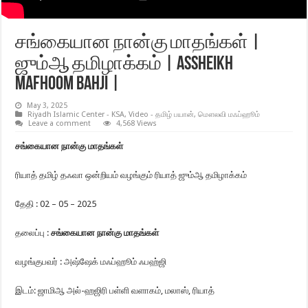
சங்கையான நான்கு மாதங்கள் |
ஜும்ஆ தமிழாக்கம் | Assheikh
Mafhoom Bahji |
May 3, 2025
Riyadh Islamic Center - KSA
,
Video - தமிழ் பயான்
,
மௌலவி மஃப்ஹூம்
Leave a comment
4,568 Views
சங்கையான நான்கு மாதங்கள்
ரியாத் தமிழ் தஃவா ஒன்றியம் வழங்கும் ரியாத் ஜும்ஆ தமிழாக்கம்
தேதி : 02 – 05 – 2025
தலைப்பு :
சங்கையான நான்கு மாதங்கள்
வழங்குபவர் : அஷ்ஷேக் மஃப்ஹூம் ஃபஹ்ஜி
இடம்: ஜாமிஆ அல்-ஹஜிரி பள்ளி வளாகம், மலாஸ், ரியாத்