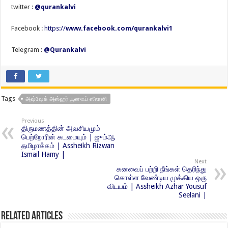
twitter :
@qurankalvi
Facebook :
https://
www.facebook.com/qurankalvi1
Telegram :
@Qurankalvi
Tags
அஷ்ஷேக் அஸ்ஹர் யூஸுஃப் ஸீலானி
Previous
திருமணத்தின் அவசியமும்
பெற்றோரின் கடமையும் | ஜும்ஆ
தமிழாக்கம் | Assheikh Rizwan
Ismail Hamy |
Next
கனவைப் பற்றி நீங்கள் தெரிந்து
கொள்ள வேண்டிய முக்கிய ஒரு
விடயம் | Assheikh Azhar Yousuf
Seelani |
Related Articles