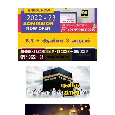
Ad-Dhikra Arabic Online Classes – Admission
ரியாத் ஜும்ஆ தமிழாக்கம், Jamia Al Hajiri
Open 2022 – 23
Ad-Dhikra Arabic Online Classes – BA Arabic
AD DHIKRA ARABIC COLLEGE ADMISSION
Masjid (Kuwait Masjid), Malaz, Riyadh