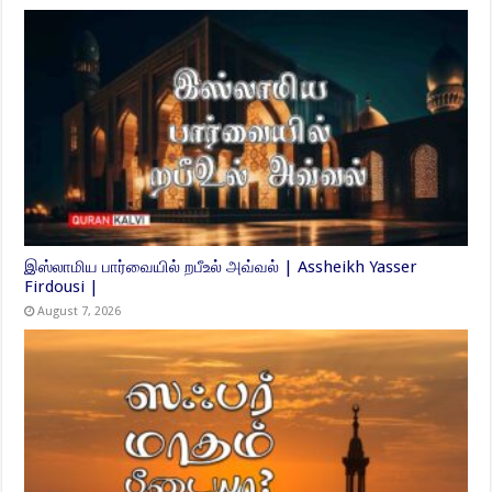
இஸ்லாமிய பார்வையில் றபீஉல் அவ்வல் | Assheikh Yasser
Firdousi |
August 7, 2026