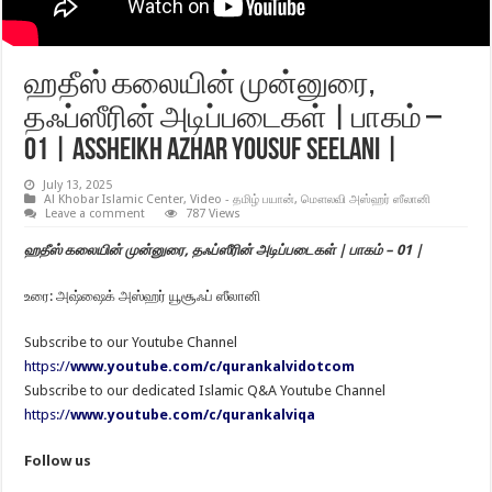
ஹதீஸ் கலையின் முன்னுரை,
தஃப்ஸீரின் அடிப்படைகள் | பாகம் –
01 | Assheikh Azhar Yousuf Seelani |
July 13, 2025
Al Khobar Islamic Center
,
Video - தமிழ் பயான்
,
மௌலவி அஸ்ஹர் ஸீலானி
Leave a comment
787 Views
ஹதீஸ் கலையின் முன்னுரை, தஃப்ஸீரின் அடிப்படைகள் | பாகம் – 01 |
உரை: அஷ்ஷைக் அஸ்ஹர் யூசூஃப் ஸீலானி
Subscribe to our Youtube Channel
https://
www.youtube.com/c/qurankalvidotcom
Subscribe to our dedicated Islamic Q&A Youtube Channel
https://
www.youtube.com/c/qurankalviqa
Follow us