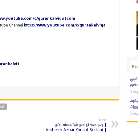
w.youtube.com/c/qurankalvidotcom
utube Channel
https://
www.youtube.com/c/qurankalviqa
rankalvi1
Rec
முன
முக்
Aug
அல்
அணுக
ானி
Aug
Next
நபிமார்களின் நன்றி உணர்வு |
Assheikh Azhar Yousuf Seelani |