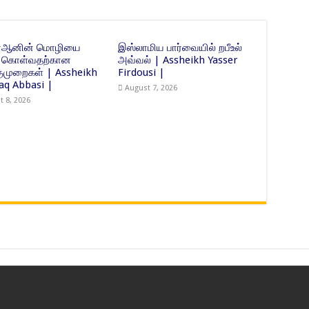
ுர்ஆனின் மொழியை
இஸ்லாமிய பார்வையில் றபீஉல்
்து கொள்வதற்கான
அவ்வல் | Assheikh Yasser
முறைகள் | Assheikh
Firdousi |
Haq Abbasi |
August 7, 2026
t 8, 2026