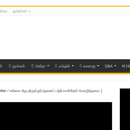
்த்தை
துஆக்கள்
ள்
நூல்கள்
அகீதா
ஃபிஹ்க்
வரலாறு
Q&A
Al Is
nter
/
சங்கை மிகு திருக்குர்ஆனைப் பற்றி சான்றோர் மொழிந்தவை |
ரிய