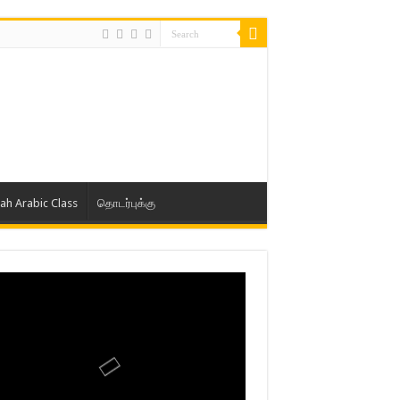
lah Arabic Class
தொடர்புக்கு
ாத் ஜும்ஆ தமிழாக்கம், Jamia Al