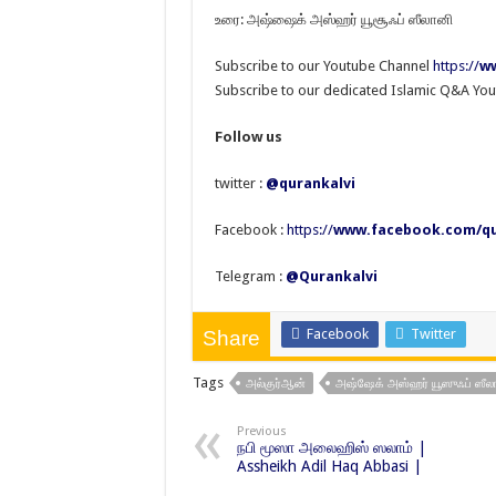
உரை: அஷ்ஷைக் அஸ்ஹர் யூசூஃப் ஸீலானி
Subscribe to our Youtube Channel
https://
ww
Subscribe to our dedicated Islamic Q&A Yo
Follow us
twitter :
@qurankalvi
Facebook :
https://
www.facebook.com/qu
Telegram :
@Qurankalvi
Facebook
Twitter
Share
Tags
அல்குர்ஆன்
அஷ்ஷேக் அஸ்ஹர் யூஸுஃப் ஸீல
Previous
நபி மூஸா அலைஹிஸ் ஸலாம் |
Assheikh Adil Haq Abbasi |