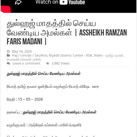
துல்ஹஜ் மாதத்தில் செய்ய
வேண்டிய அமல்கள் | Assheikh Ramzan
Faris Madani |
May 16, 2026
Haj / Umrah / Sacrifice
,
Riyadh Islamic Center - KSA
,
Video - தமிழ் பயான்
,
மௌலவி ரம்ஸான் பாரிஸ்
Leave a comment
3,882 Views
துல்ஹஜ் மாதத்தில் செய்ய வேண்டிய அமல்கள்
ரியாத் தமிழ் தஃவா ஒன்றியம் வழங்கும் ரியாத் விஷேட உரை
தேதி : 15 – 05 – 2026
தலைப்பு :
துல்ஹஜ் மாதத்தில் செய்ய வேண்டிய அமல்கள்
வழங்குபவர் : அஷ்ஷேக் ரம்ஸான் பாரிஸ் (மதனி)