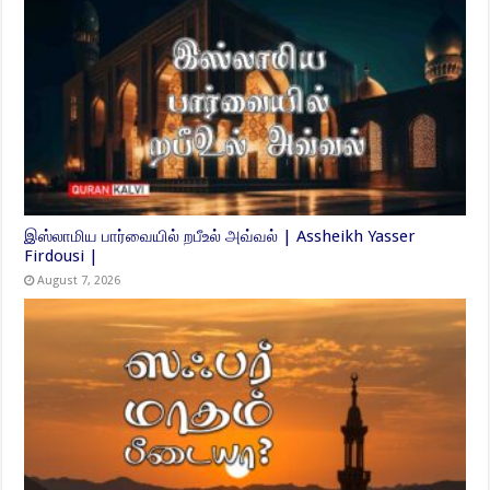
இஸ்லாமிய பார்வையில் றபீஉல் அவ்வல் | Assheikh Yasser
Firdousi |
August 7, 2026