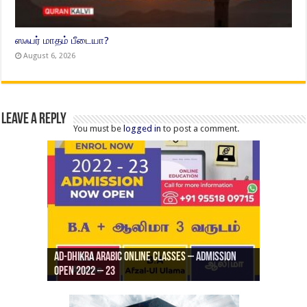
ஸஃபர் மாதம் பீடையா?
August 6, 2026
Leave a Reply
You must be
logged in
to post a comment.
Ad-Dhikra Arabic Online Classes – Admission
ரியாத் ஜும்ஆ தமிழாக்கம், Jamia Al Hajiri
Open 2022 – 23
Ad-Dhikra Arabic Online Classes – BA Arabic
AD DHIKRA ARABIC COLLEGE ADMISSION
Masjid (Kuwait Masjid), Malaz, Riyadh