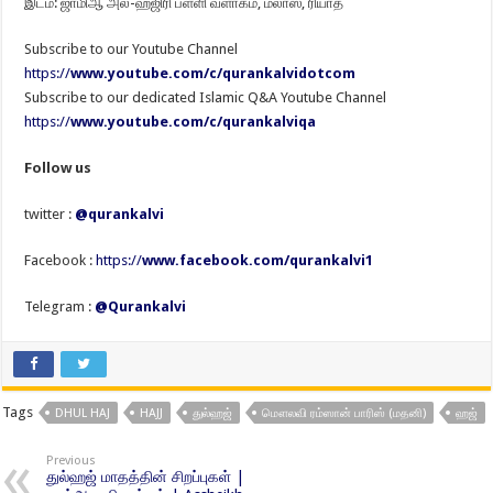
இடம்: ஜாமிஆ அல்-ஹஜிரி பள்ளி வளாகம், மலாஸ், ரியாத்
Subscribe to our Youtube Channel
https://
www.youtube.com/c/qurankalvidotcom
Subscribe to our dedicated Islamic Q&A Youtube Channel
https://
www.youtube.com/c/qurankalviqa
Follow us
twitter :
@qurankalvi
Facebook :
https://
www.facebook.com/qurankalvi1
Telegram :
@Qurankalvi
Tags
DHUL HAJ
HAJJ
துல்ஹஜ்
மௌலவி ரம்ஸான் பாரிஸ் (மதனி)
ஹஜ்
Previous
துல்ஹஜ் மாதத்தின் சிறப்புகள் |