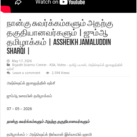
நான்கு சுவர்க்கம்களும் அதற்கு
தகுதியானவர்களும் | ஜும்ஆ
தமிழாக்கம் | Assheikh Jamaluddin
Sharqi |
May 17, 2026
Riyadh Islamic Center - KSA
,
Video - தமிழ் பயான்
,
அஷ்ஷெய்க் ஜமாலுத்தீன்
ஷர்கீ
Leave a comment
2,594 Views
அஷ்ஷெய்க் ஜமாலுத்தீன் ஷர்கீ
ஜும்ஆ உரையின் தமிழாக்கம்
07 – 05 – 2026
நான்கு சுவர்க்கம்களும் அதற்கு தகுதியானவர்களும்
தமிழாக்கம் :- அஷ்ஷெய்க் றிஸ்வான் இஸ்மாயில் ஹாமி