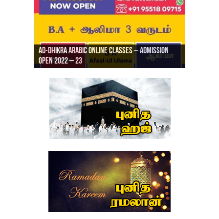
Ad-Dhikra Arabic Online Classes – Admission
ரியாத் ஜும்ஆ தமிழாக்கம், Jamia Al Hajiri
Open 2022 – 23
Ad-Dhikra Arabic Online Classes – BA Arabic
AD DHIKRA ARABIC COLLEGE ADMISSION
Masjid (Kuwait Masjid), Malaz, Riyadh