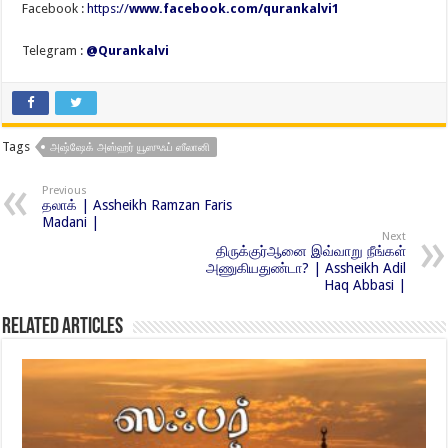
Facebook :
https://
www.facebook.com/qurankalvi1
Telegram :
@Qurankalvi
Tags
அஷ்ஷேக் அஸ்ஹர் யூஸுஃப் ஸீலானி
Previous
தலாக் | Assheikh Ramzan Faris
Madani |
Next
திருக்குர்ஆனை இவ்வாறு நீங்கள்
அணுகியதுண்டா? | Assheikh Adil
Haq Abbasi |
Related Articles