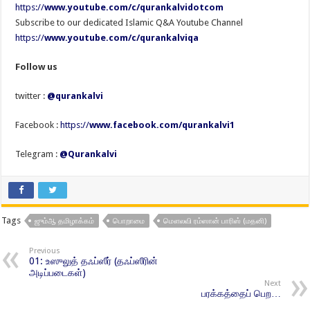
https://
www.youtube.com/c/qurankalvidotcom
Subscribe to our dedicated Islamic Q&A Youtube Channel
https://
www.youtube.com/c/qurankalviqa
Follow us
twitter :
@qurankalvi
Facebook :
https://
www.facebook.com/qurankalvi1
Telegram :
@Qurankalvi
Tags
ஜும்ஆ தமிழாக்கம்
பொறாமை
மௌலவி ரம்ஸான் பாரிஸ் (மதனி)
Previous
01: உஸுலுத் தஃப்ஸீர் (தஃப்ஸீரின்
அடிப்படைகள்)
Next
பரக்கத்தைப் பெற…