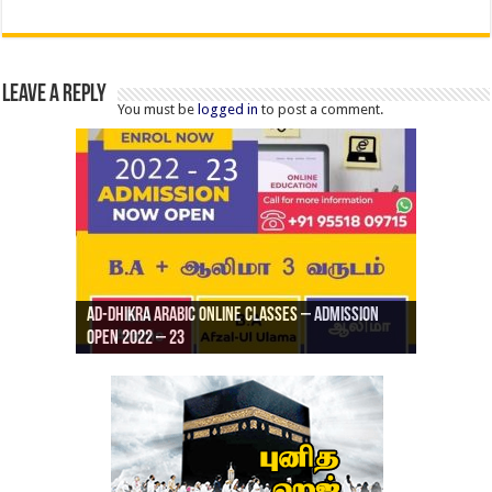
Leave a Reply
You must be
logged in
to post a comment.
Ad-Dhikra Arabic Online Classes – Admission
ரியாத் ஜும்ஆ தமிழாக்கம், Jamia Al Hajiri
Open 2022 – 23
Ad-Dhikra Arabic Online Classes – BA Arabic
AD DHIKRA ARABIC COLLEGE ADMISSION
Masjid (Kuwait Masjid), Malaz, Riyadh