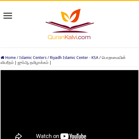
Home
/
Islamic Centers
/
Riyadh Islamic Center - KSA
/
பொறாமையின்
விபரீதம் | ஜும்ஆ தமிழாக்கம் |