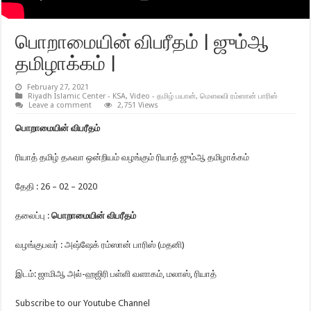
பொறாமையின் விபரீதம் | ஜும்ஆ
தமிழாக்கம் |
February 27, 2021
Riyadh Islamic Center - KSA
,
Video - தமிழ் பயான்
,
மௌலவி ரம்ஸான் பாரிஸ்
Leave a comment
2,751 Views
பொறாமையின் விபரீதம்
ரியாத் தமிழ் தஃவா ஒன்றியம் வழங்கும் ரியாத் ஜும்ஆ தமிழாக்கம்
தேதி : 26 – 02 – 2020
தலைப்பு :
பொறாமையின் விபரீதம்
வழங்குபவர் : அஷ்ஷேக் ரம்ஸான் பாரிஸ் (மதனி)
இடம்: ஜாமிஆ அல்-ஹஜிரி பள்ளி வளாகம், மலாஸ், ரியாத்
Subscribe to our Youtube Channel