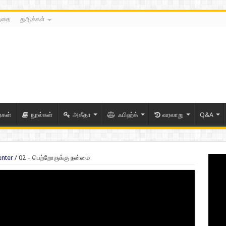
த்தை
துஆக்கள்
ைகள்
நூல்கள்
அகீதா
ஃபிஹ்க்
வரலாறு
Q&A
enter
/
02 – பெற்றோருக்கு நன்மை