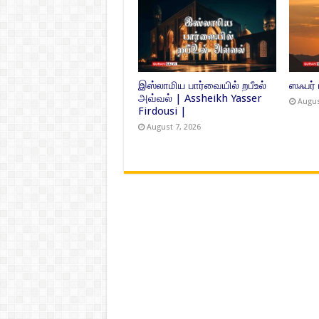
இஸ்லாமிய பார்வையில் றபீஉல்
ஸஃபர்
அவ்வல் | Assheikh Yasser
Augus
Firdousi |
August 7, 2026