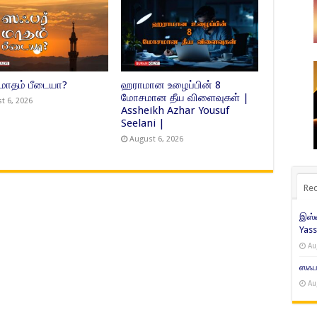
 மாதம் பீடையா?
ஹராமான உழைப்பின் 8
மோசமான தீய விளைவுகள் |
t 6, 2026
Assheikh Azhar Yousuf
Seelani |
August 6, 2026
Rec
இஸ்ல
Yass
Au
ஸஃபர
Au