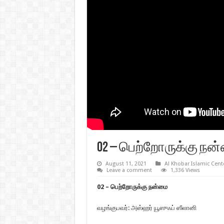
02 – பெற்றோருக்கு நன
August 11, 2021
Al Khobar Islamic Cent
Leave a comment
1,336 Views
02 – பெற்றோருக்கு நன்மை
வழங்குபவர்: அஸ்ஹர் யூஸுஃப் ஸீலானி