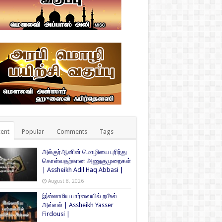
ent
Popular
Comments
Tags
அல்குர்ஆனின் மொழியை புரிந்து
கொள்வதற்கான அணுகுமுறைகள்
| Assheikh Adil Haq Abbasi |
August 8, 2026
இஸ்லாமிய பார்வையில் றபீஉல்
அவ்வல் | Assheikh Yasser
Firdousi |