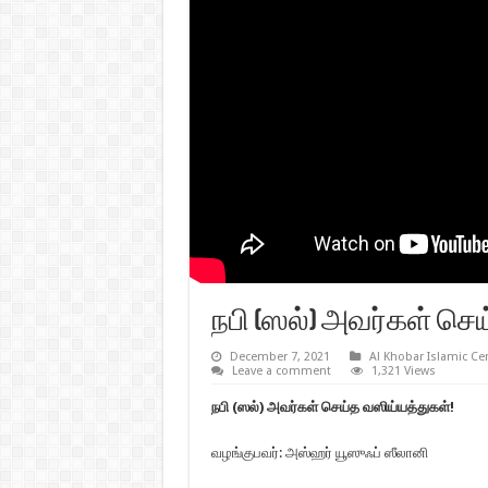
நபி (ஸல்) அவர்கள் செ
December 7, 2021
Al Khobar Islamic Ce
Leave a comment
1,321 Views
நபி (ஸல்) அவர்கள் செய்த வஸிய்யத்துகள்!
வழங்குபவர்: அஸ்ஹர் யூஸுஃப் ஸீலானி