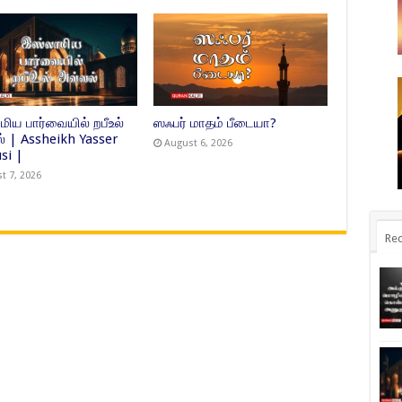
ிய பார்வையில் றபீஉல்
ஸஃபர் மாதம் பீடையா?
் | Assheikh Yasser
August 6, 2026
si |
t 7, 2026
Rec