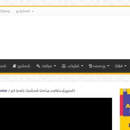
ார்த்தை
துஆக்கள்
ைகள்
நூல்கள்
அகீதா
ஃபிஹ்க்
வரலாறு
Q&A
enter
/
நபி (ஸல்) அவர்கள் செய்த வஸிய்யத்துகள்!