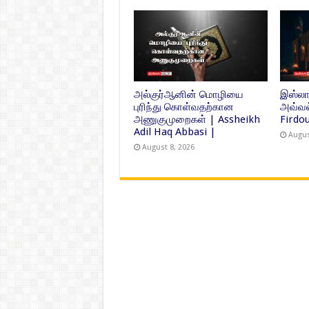
அல்குர்ஆனின் மொழியை
இஸ்லாம
புரிந்து கொள்வதற்கான
அவ்வல
அணுகுமுறைகள் | Assheikh
Firdou
Adil Haq Abbasi |
Augus
August 8, 2026