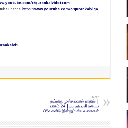
w.youtube.com/c/qurankalvidotcom
utube Channel
https://
www.youtube.com/c/qurankalviqa
rankalvi1
Next
தய்ஸீரு முஸ்தலஹில் ஹதீஸ் |
பாகம் 24 |الحديثغريب உடைய
பிரிவுகளில் இன்னும் சில வகைகள்