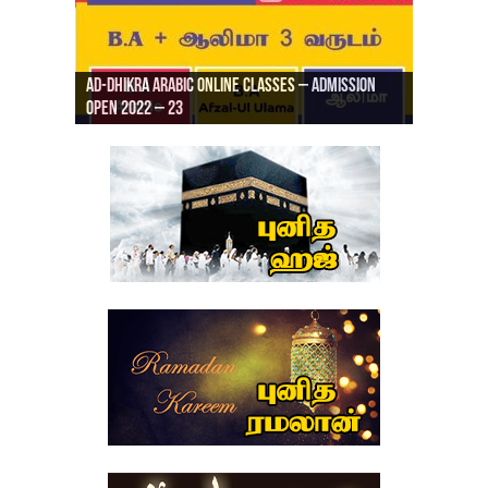
Ad-Dhikra Arabic Online Classes – Admission
ரியாத் ஜும்ஆ தமிழாக்கம், Jamia Al Hajiri
Open 2022 – 23
Ad-Dhikra Arabic Online Classes – BA Arabic
AD DHIKRA ARABIC COLLEGE ADMISSION
Masjid (Kuwait Masjid), Malaz, Riyadh