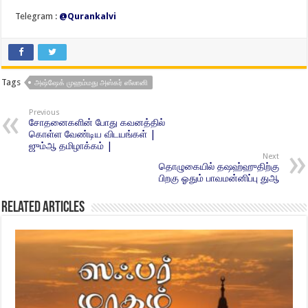
Telegram :
@Qurankalvi
Tags
அஷ்ஷேக் முஹம்மது அஸ்கர் ஸீலானி
Previous
சோதனைகளின் போது கவனத்தில்
கொள்ள வேண்டிய விடயங்கள் |
ஜும்ஆ தமிழாக்கம் |
Next
தொழுகையில் தஷஹ்ஹுதிற்கு
பிறகு ஓதும் பாவமன்னிப்பு துஆ
Related Articles