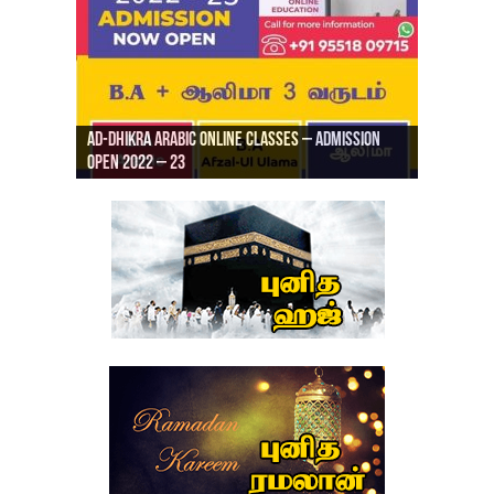
Ad-Dhikra Arabic Online Classes – Admission
ரியாத் ஜும்ஆ தமிழாக்கம், Jamia Al Hajiri
Open 2022 – 23
Ad-Dhikra Arabic Online Classes – BA Arabic
AD DHIKRA ARABIC COLLEGE ADMISSION
Masjid (Kuwait Masjid), Malaz, Riyadh