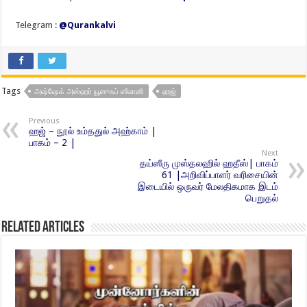
Telegram :
@Qurankalvi
Tags
அஷ்ஷேக் அஸ்ஹர் யூஸுஃப் ஸீலானி
ஹஜ்
Previous
ஹஜ் – நூல் உம்ததுல் அஹ்காம் |
பாகம் – 2 |
Next
தய்ஸீரு முஸ்தலஹில் ஹதீஸ்| பாகம்
61 |அறிவிப்பாளர் வரிசையின்
இடையில் ஒருவர் மேலதிகமாக இடம்
பெறுதல்
Related Articles