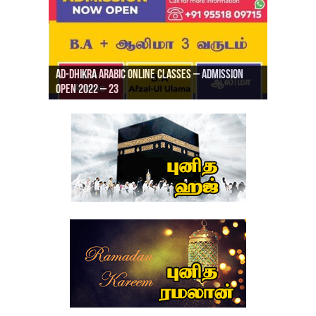
Ad-Dhikra Arabic Online Classes – Admission
ரியாத் ஜும்ஆ தமிழாக்கம், Jamia Al Hajiri
Open 2022 – 23
Ad-Dhikra Arabic Online Classes – BA Arabic
AD DHIKRA ARABIC COLLEGE ADMISSION
Masjid (Kuwait Masjid), Malaz, Riyadh