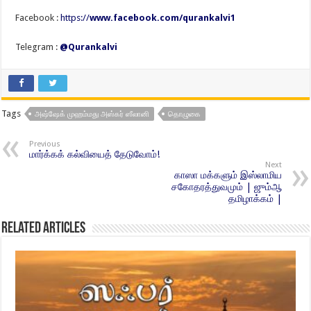
Facebook :
https://
www.facebook.com/qurankalvi1
Telegram :
@Qurankalvi
Tags
அஷ்ஷேக் முஹம்மது அஸ்கர் ஸீலானி
தொழுகை
Previous
மார்க்கக் கல்வியைத் தேடுவோம்!
Next
காஸா மக்களும் இஸ்லாமிய
சகோதரத்துவமும் | ஜும்ஆ
தமிழாக்கம் |
Related Articles