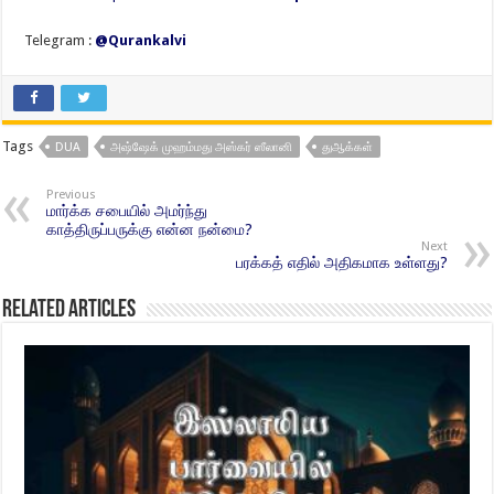
Telegram :
@Qurankalvi
Tags
DUA
அஷ்ஷேக் முஹம்மது அஸ்கர் ஸீலானி
துஆக்கள்
Previous
மார்க்க சபையில் அமர்ந்து
காத்திருப்பருக்கு என்ன நன்மை?
Next
பரக்கத் எதில் அதிகமாக உள்ளது?
Related Articles