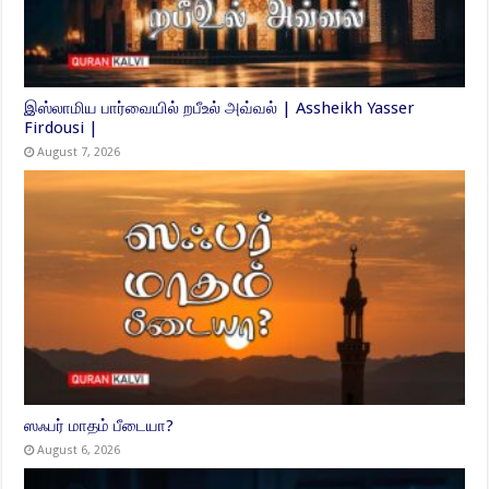
இஸ்லாமிய பார்வையில் றபீஉல் அவ்வல் | Assheikh Yasser
Firdousi |
August 7, 2026
ஸஃபர் மாதம் பீடையா?
August 6, 2026