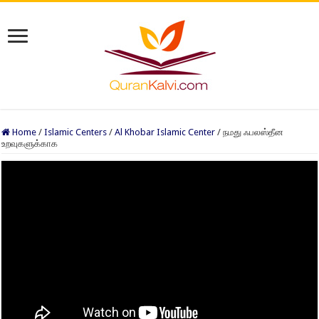
Home
/
Islamic Centers
/
Al Khobar Islamic Center
/
நமது ஃபலஸ்தீன
உறவுகளுக்காக