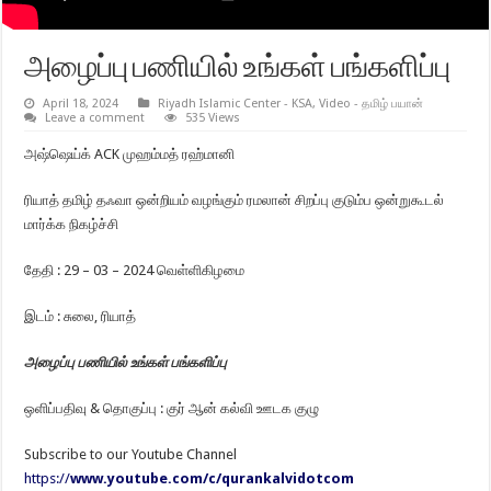
அழைப்பு பணியில் உங்கள் பங்களிப்பு
April 18, 2024
Riyadh Islamic Center - KSA
,
Video - தமிழ் பயான்
Leave a comment
535 Views
அஷ்ஷெய்க் ACK முஹம்மத் ரஹ்மானி
ரியாத் தமிழ் தஃவா ஒன்றியம் வழங்கும் ரமலான் சிறப்பு குடும்ப ஒன்றுகூடல்
மார்க்க நிகழ்ச்சி
தேதி : 29 – 03 – 2024 வெள்ளிகிழமை
இடம் : சுலை, ரியாத்
அழைப்பு பணியில் உங்கள் பங்களிப்பு
ஒளிப்பதிவு & தொகுப்பு : குர் ஆன் கல்வி ஊடக குழு
Subscribe to our Youtube Channel
https://
www.youtube.com/c/qurankalvidotcom