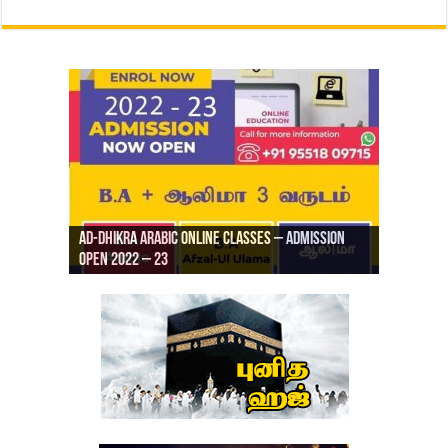
Ad-Dhikra Arabic Online Classes – Admission
ரியாத் ஜும்ஆ தமிழாக்கம், Jamia Al Hajiri
Open 2022 – 23
Ad-Dhikra Arabic Online Classes – BA Arabic
AD DHIKRA ARABIC COLLEGE ADMISSION
Masjid (Kuwait Masjid), Malaz, Riyadh