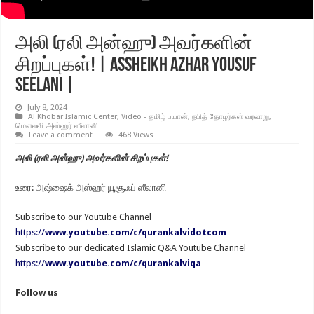
அலி (ரலி அன்ஹு) அவர்களின்
சிறப்புகள்! | Assheikh Azhar Yousuf
Seelani |
July 8, 2024
Al Khobar Islamic Center
,
Video - தமிழ் பயான்
,
நபித் தோழர்கள் வரலாறு
,
மௌலவி அஸ்ஹர் ஸீலானி
Leave a comment
468 Views
அலி (ரலி அன்ஹு) அவர்களின் சிறப்புகள்!
உரை: அஷ்ஷைக் அஸ்ஹர் யூசூஃப் ஸீலானி
Subscribe to our Youtube Channel
https://
www.youtube.com/c/qurankalvidotcom
Subscribe to our dedicated Islamic Q&A Youtube Channel
https://
www.youtube.com/c/qurankalviqa
Follow us