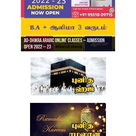
Ad-Dhikra Arabic Online Classes – Admission
ரியாத் ஜும்ஆ தமிழாக்கம், Jamia Al Hajiri
Open 2022 – 23
Ad-Dhikra Arabic Online Classes – BA Arabic
AD DHIKRA ARABIC COLLEGE ADMISSION
Masjid (Kuwait Masjid), Malaz, Riyadh