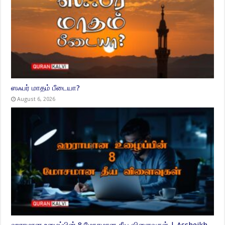
ஸஃபர் மாதம் பீடையா?
August 6, 2026
ஹராமான உழைப்பின் 8 மோசமான தீய விளைவுகள் | Assheikh