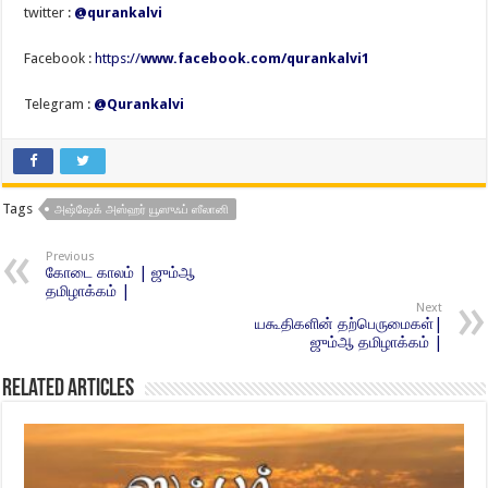
twitter :
@qurankalvi
Facebook :
https://
www.facebook.com/qurankalvi1
Telegram :
@Qurankalvi
Tags
அஷ்ஷேக் அஸ்ஹர் யூஸுஃப் ஸீலானி
Previous
கோடை காலம் | ஜும்ஆ
தமிழாக்கம் |
Next
யகூதிகளின் தற்பெருமைகள்|
ஜும்ஆ தமிழாக்கம் |
Related Articles