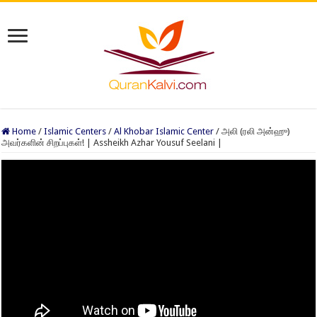
Home
/
Islamic Centers
/
Al Khobar Islamic Center
/
அலி (ரலி அன்ஹு)
அவர்களின் சிறப்புகள்! | Assheikh Azhar Yousuf Seelani |