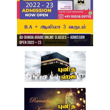
Ad-Dhikra Arabic Online Classes – Admission
ரியாத் ஜும்ஆ தமிழாக்கம், Jamia Al Hajiri
Open 2022 – 23
Ad-Dhikra Arabic Online Classes – BA Arabic
AD DHIKRA ARABIC COLLEGE ADMISSION
Masjid (Kuwait Masjid), Malaz, Riyadh