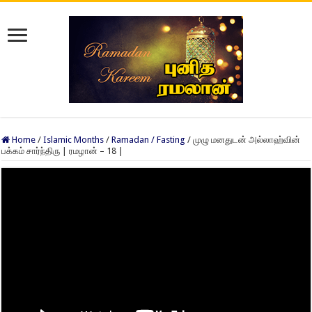
Home
/
Islamic Months
/
Ramadan / Fasting
/
முழு மனதுடன் அல்லாஹ்வின்
பக்கம் சார்ந்திரு | ரமழான் – 18 |