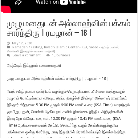
முழு மனதுடன் அல்லாஹ்வின் பக்கம்
சார்ந்திரு | ரமழான் – 18 |
May 12, 2020
Ramadan / Fasting
,
Riyadh Islamic Center - KSA
,
Video - தமிழ் பயான்
,
மௌலவி இல்ஹாம் உவைஸ் (மதனி)
Leave a comment
1,358 Views
அஷ்ஷேக் இல்ஹாம் உவைஸ் மதனி
முழு மனதுடன் அல்லாஹ்வின் பக்கம் சார்ந்திரு | ரமழான் – 18 |
ரியத் தமிழ் தஃவா ஒன்றியம் வழங்கும் பெறுமதியான பரிசிலை சுமந்துவரும்
ரமழான் போட்டிக்கான விஷேட சிறப்பு நிகழ்ச்சி இன்ஷா அல்லாஹ் நாளாந்தம்
இப்தார் சிந்தனை 5.30 PM முதல் 6:00 PM மணி வரை (KSA Time) வாராந்தம்
ஞாயிறு, புதன், வெள்ளி ஆகிய நாட்களில் இலங்கை இந்திய அறிஞர்களின்
இரவு நேர விஷேட உரைகள். 10:00 PM முதல் 10:45 PM மணி வரை (KSA
Time) ஆகியவைகளைக் கேட்டு, தொடர்ந்து வரும் கேள்விகளுக்குரிய
பதில்களை ஒன்று சேர்த்து, மாத இறுதியில் பிரசுரிக்கப்படும் இலக்கத்திற்கு