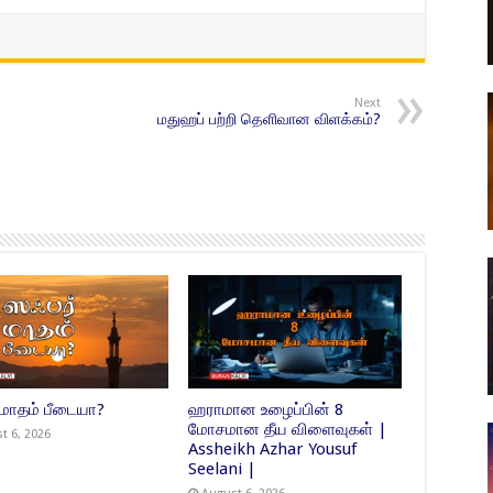
Next
மதுஹப் பற்றி தெளிவான விளக்கம்?
 மாதம் பீடையா?
ஹராமான உழைப்பின் 8
மோசமான தீய விளைவுகள் |
t 6, 2026
Assheikh Azhar Yousuf
Seelani |