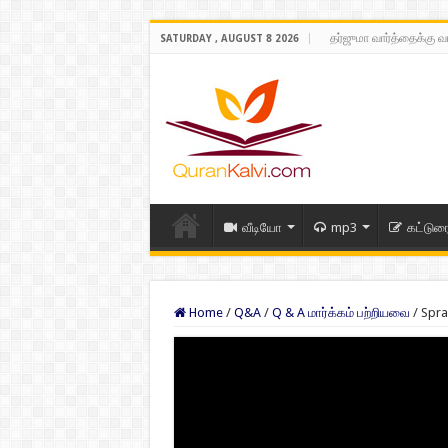
தர்ஜுமா வார்த்தைக்கு வ
SATURDAY , AUGUST 8 2026
வீடியோ
mp3
கட்டுர
Home
/
Q&A
/
Q & A மார்க்கம் பற்றியவை
/
Spra