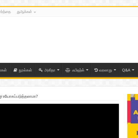
ார்த்தை
துஆக்கள்
ைகள்
நூல்கள்
அகீதா
ஃபிஹ்க்
வரலாறு
Q&A
y உயோகப்படுத்தலாமா?