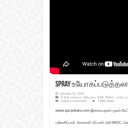
Spray உயோகப்படுத்தல
January 12, 2016
Q & A மார்க்கம் பற்றியவை
,
Q&A
,
Video - தமிழ் ப
Leave a comment
1,856 Views
www.qurankalvi.com இணையதளம் மூலம் கேட்கப
பதிலளிப்பவர் மௌலவி அப்பாஸ் அலி MISC, அழை