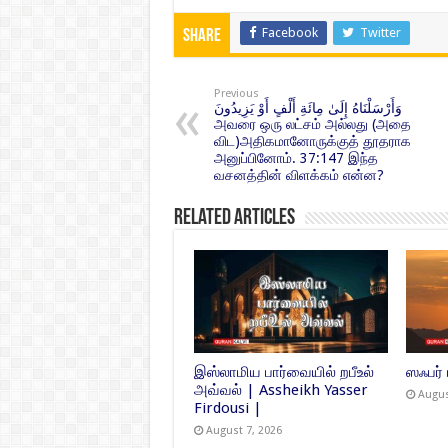
Facebook
Twitter
Share
Previous
وَأَرْسَلْنَاهُ إِلَىٰ مِائَةِ أَلْفٍ أَوْ يَزِيدُونَ
அவரை ஒரு லட்சம் அல்லது (அதை
விட)அதிகமானோருக்குத் தூதராக
அனுப்பினோம். 37:147 இந்த
வசனத்தின் விளக்கம் என்ன?
Related Articles
இஸ்லாமிய பார்வையில் றபீஉல்
ஸஃபர்
அவ்வல் | Assheikh Yasser
Augus
Firdousi |
August 7, 2026