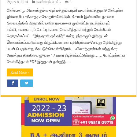
July 8, 2014
கலாச்சாரப் போட்டி
0
அஸ்ஸலாமு அலைக்கும் வ-ரஹ்மத்துல்லாஹி வ-பரக்காத்துஹூ அன்புள்ள
இஸ்லாமிய சகோதர சகோதரிகளே! அல்- கோபர் இஸ்லாமிய தாஃவா
நிலையத்தின் ஆதரவில் புனித ரமலானை முன்னிட்டு நடத்தப்படும்
கல்வி, கலாச்சாரப் போட்டிக்கான கேள்வித்தாள் மற்றும் கேள்விகள்
தொகுக்கப்பட்ட “இதுதான் தவ்ஹீத்” என்ற புத்தகமும் இத்துடன்
இணைக்கப்பட்டுள்ளது விரும்பியவர்கள் பதிவிறக்கம் செய்து அதிலிருந்து
பயன் பெரும்மாறு கேட்டுக்கொள்கிறோம்… வினாத்தாள்கள் வந்து சேர
வேண்டிய திகதியை ஜுலை 17 வரை நீடிக்கப்பட்டுள்ளது…… போட்டிக்கான
கேள்வித்தாள் PDF இதுதான் தவ்ஹீத் …
Read More »