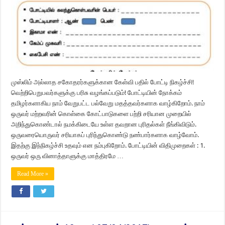
முஸ்லிம் அல்லாத சகோதரர்களுக்கான கேள்வி பதில் போட்டி நிகழ்ச்சி!
வெற்றிபெறுபவர்களுக்கு பரிசு வழங்கப்படும்! போட்டியின் நோக்கம்
தமிழர்களாகிய நாம் வேறுபட்ட பல்வேறு மதத்தவர்களாக வாழ்கிறோம். நாம்
ஒருவர் மற்றவரின் கொள்கை கோட்பாடுகளை பற்றி சரியான முறையில்
அறிந்துகொண்டால் நமக்கிடையே உள்ள தவறான புரிதல்கள் நீங்கிவிடும்.
ஒருவரையொருவர் சரியாகப் புரிந்துகொண்டு நண்பார்களாக வாழ்வோம்.
இதற்கு இந்நிகழ்ச்சி உதவும் என நம்புகிறோம். போட்டியின் விதிமுறைகள் : 1.
ஒருவர் ஒரு வினாத்தாளுக்கு மாத்திரமே …
Read More »