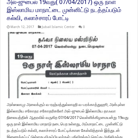
அல்-ஜுபைல் 19வது( 07/04/2017) ஒரு நாள்
இஸ்லாமிய மாநாட்டை முன்னிட்டு நடத்தப்படும்
கல்வி, கலாச்சாரப் போட்டி
March 12, 2017
Jubail Islamic Center
0
அஸ்ஸலாமு அலைக்கும் வ-ரஹ்மத்துல்லாஹி வ-பரக்காத்துஹூ, அன்புள்ள
இஸ்லாமிய சகோதர சகோதரிகளே! அல்-ஜுபைல் இஸ்லாமிய தாஃவா
நிலையத்தின் ஆதரவில் வருகிற 07/04/2017 வெள்ளிக்கிழமையன்று 19வது
ஒரு நாள் இஸ்லாமிய மாநாடு நடைபெற உள்ளது, அம்மாநாட்டை முன்னிட்டு
நடத்தப்படும் கல்வி, கலாச்சாரப் போட்டிக்கான கேள்வித்தாள் இத்துடன்
இணைக்கப்பட்டுள்ளது விரும்பியவர்கள் பதிவிறக்கம் செய்து அதிலிருந்து