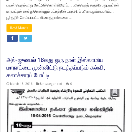
பயன் பெரும்மாறு கேட்டுக்கொள்கிறோம்… பரிசுபெறத் தகுதிபெறுபவர்கள்
மாநாட்டில் கலந்துகொள்ளும் பட்சத்தில் மாத்திரம் பரிசு வழங்கப்படும்…
பூர்த்திச் செய்யப்பட்ட வினாத்தாள்களை …
Read More »
அல்-ஜுபைல் 18வது ஒரு நாள் இஸ்லாமிய
மாநாட்டை முன்னிட்டு நடத்தப்படும் கல்வி,
கலாச்சாரப் போட்டி
March 13, 2016
Uncategorized
0