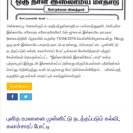
அஸ்ஸலாமு அலைக்கும் வ-ரஹ்மத்துல்லாஹி வ-பரக்காத்துஹூ, அன்புள்ள
இஸ்லாமிய சகோதர சகோதரிகளே! அல்-ஜுபைல் இஸ்லாமிய தாஃவா
நிலையத்தின் ஆதரவில் வருகிற 15/04/2016 வெள்ளிக்கிழமையன்று 18வது
ஒரு நாள் இஸ்லாமிய மாநாடு நடைபெற உள்ளது, அம்மாநாட்டை முன்னிட்டு
நடத்தப்படும் கல்வி, கலாச்சாரப் போட்டிக்கான கேள்வித்தாள் மற்றும்
கேள்விகள் தொகுக்கப்பட்ட “இஸ்லாமியின் இறைக்கோட்பாடு” என்ற
புத்தகமும் இத்துடன் இணைக்கப்பட்டுள்ளது விரும்பியவர்கள் பதிவிறக்கம்
செய்து அதிலிருந்து பயன் பெரும்மாறு கேட்டுக்கொள்கிறோம்… பரிசுபெறத்
தகுதிபெறுபவர்கள் மாநாட்டில் கலந்துகொள்ளும் …
Read More »
புனித ரமலானை முன்னிட்டு நடத்தப்படும் கல்வி,
கலாச்சாரப் போட்டி