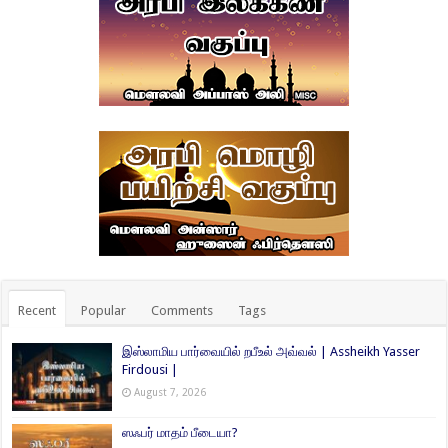
Recent
Popular
Comments
Tags
இஸ்லாமிய பார்வையில் றபீஉல் அவ்வல் | Assheikh Yasser
Firdousi |
August 7, 2026
ஸஃபர் மாதம் பீடையா?