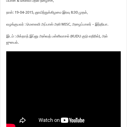
பயான் & கேள்வி பதில் நிகழ்ச்சி,
நாள்: 19-04-2015, ஞாயிற்றுக்கிழமை இரவு 8:30 முதல்,
வழங்குபவர் : மௌலவி அப்பாஸ் அலி MISC, அழைப்பாளர் – இந்தியா.
இடம் : மிக்தாத் இப்னு அஸ்வத் பள்ளிவாசல் (KUDU குடு எதிரில்), அல்
ஜுபைல்.