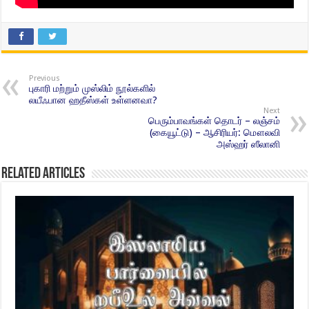
Previous
புகாரி மற்றும் முஸ்லிம் நூல்களில்
லயீஃபான ஹதீஸ்கள் உள்ளனவா?
Next
பெரும்பாவங்கள் தொடர் – லஞ்சம்
(கையூட்டு) – ஆசிரியர்: மௌலவி
அஸ்ஹர் ஸீலானி
Related Articles