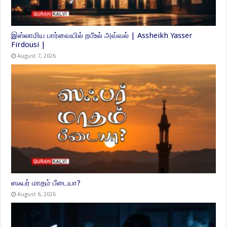
இஸ்லாமிய பார்வையில் றபீஉல் அவ்வல் | Assheikh Yasser
Firdousi |
August 7, 2026
ஸஃபர் மாதம் பீடையா?
August 6, 2026