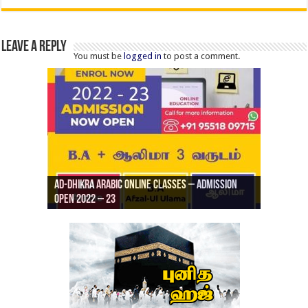
Leave a Reply
You must be
logged in
to post a comment.
Ad-Dhikra Arabic Online Classes – Admission
ரியாத் ஜும்ஆ தமிழாக்கம், Jamia Al Hajiri
Open 2022 – 23
Ad-Dhikra Arabic Online Classes – BA Arabic
AD DHIKRA ARABIC COLLEGE ADMISSION
Masjid (Kuwait Masjid), Malaz, Riyadh