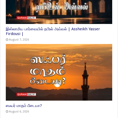
இஸ்லாமிய பார்வையில் றபீஉல் அவ்வல் | Assheikh Yasser
Firdousi |
August 7, 2026
ஸஃபர் மாதம் பீடையா?
August 6, 2026