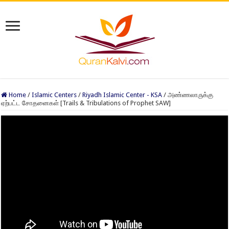
Home
/
Islamic Centers
/
Riyadh Islamic Center - KSA
/
அண்ணலாருக்கு
ஏற்பட்ட சோதனைகள் [Trails & Tribulations of Prophet SAW]