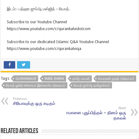
இடம்:- பத்ஹா ஜும்ஆ மஸ்ஜித் – ரியாத்.
Subscribe to our Youtube Channel
https://www.youtube.com/c/qurankalvidotcom
Subscribe to our dedicated Islamic Q&A Youtube Channel
https://www.youtube.com/c/qurankalviqa
Tags
QURANKALVI
TAMIL BAYAN
தமிழ் பாயன்
மௌலவி நூஹ் அல்தாஃபி
ரியாத் ஓல்டு ஸினாயா இஸ்லாமிய நிலையம்
ரியாத் ஜும்ஆ தமிழாக்கம்
Previous
சிரியாவுக்கு ஒரு கடிதம்
Next
ஈமானை புதுப்பித்தல் – தினம் ஒரு
தகவல்
Related Articles