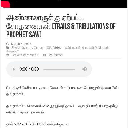
அண்ணலாருக்கு ஏற்பட்ட
சோதனைகள் [Trails & Tribulations of
Prophet SAW]
March 3, 2018
Riyadh Islamic Center - KSA
,
Video - தமிழ் பயான்
,
மௌலவி M.M.நூஹ்
அல்தாஃபி
Leave a comment
993 Views
ரியாத் ஓல்டு ஸினாயா தஃவா நிலையம் சார்பாக நடைபெற்ற ஜும்ஆ உரையின்
தமிழாக்கம்.
தமிழாக்கம் :- மௌலவி M.M.நூஹ் அல்தாஃபி – அழைப்பாளர், ரியாத் ஓல்டு
ஸினாயா தஃவா நிலையம்.
நாள் :- 02 – 03 – 2018, வெள்ளிக்கிழமை