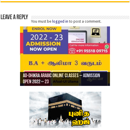
Leave a Reply
You must be
logged in
to post a comment.
Ad-Dhikra Arabic Online Classes – Admission
ரியாத் ஜும்ஆ தமிழாக்கம், Jamia Al Hajiri
Open 2022 – 23
Ad-Dhikra Arabic Online Classes – BA Arabic
AD DHIKRA ARABIC COLLEGE ADMISSION
Masjid (Kuwait Masjid), Malaz, Riyadh