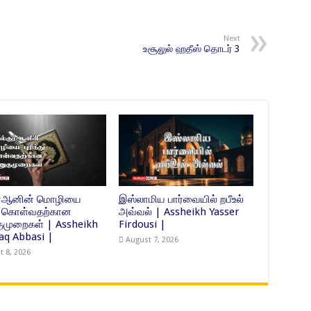
Next
உசூலுல் ஹதீஸ் தொடர் 3
ுர்ஆனின் மொழியை
இஸ்லாமிய பார்வையில் றபீஉல்
்து கொள்வதற்கான
அவ்வல் | Assheikh Yasser
முறைகள் | Assheikh
Firdousi |
Haq Abbasi |
August 7, 2026
t 8, 2026