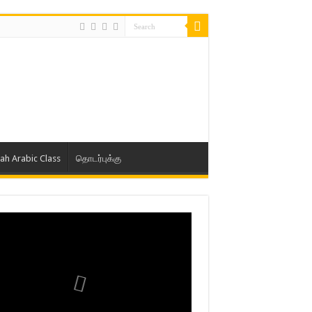
lah Arabic Class
தொடர்புக்கு
ாத் ஜும்ஆ தமிழாக்கம், Jamia Al