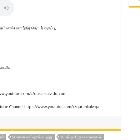
நபி (ஸல்) வாரந்திர தொடர் வகுப்பு,
ஹ்ஹீல்
/www.youtube.com/c/qurankalvidotcom
utube Channel https://www.youtube.com/c/qurankalviqa
யன்
மௌலவி மஃப்ஹூம் ஃபஹ்ஜி
ரியாத் தமிழ் தஃவா ஒன்றியம்