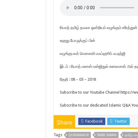
ரியாத் தமிழ் தஃவா ஒன்றியம் வழங்கும் ஸீரத்துன் 
உஹது போருக்குப் பின்
வழங்குபவர் மௌலவி மஃப்ஹூம் ஃபஹ்ஜி
இடம் : ரியாத் மலாஸ் மஸ்ஜிதுல் சுலைமான் அல் த
தேதி : 08 – 03 – 2018
Subscribe to our Youtube Channel https:/
Subscribe to our dedicated Islamic Q&A Yo
Facebook
Twitter
Share
Tags
QURANKALVI
TAMIL BAYAN
தமிழ் பா