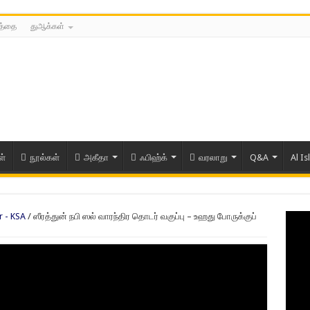
்த்தை
துஆக்கள்
ள்
நூல்கள்
அகீதா
ஃபிஹ்க்
வரலாறு
Q&A
Al Is
r - KSA
/
ஸீரத்துன் நபி ஸல் வாரந்திர தொடர் வகுப்பு – உஹது போருக்குப்
ரிய