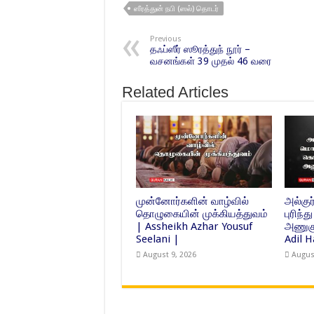
ஸீரத்துன் நபி (ஸல்) தொடர்
Previous
தஃப்ஸீர் ஸூரத்துந் நூர் –
வசனங்கள் 39 முதல் 46 வரை
Related Articles
முன்னோர்களின் வாழ்வில்
அல்க
தொழுகையின் முக்கியத்துவம்
புரிந
| Assheikh Azhar Yousuf
அணுகு
Seelani |
Adil 
August 9, 2026
Augus