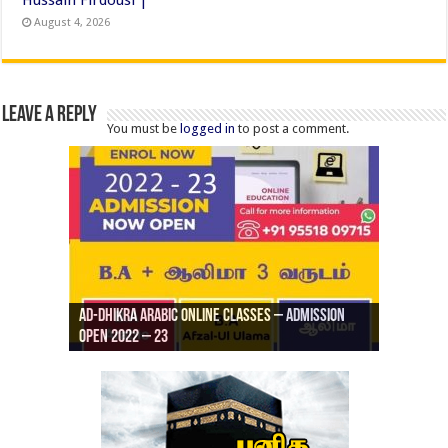
August 4, 2026
Leave a Reply
You must be
logged in
to post a comment.
Ad-Dhikra Arabic Online Classes – Admission
ரியாத் ஜும்ஆ தமிழாக்கம், Jamia Al Hajiri
Open 2022 – 23
Ad-Dhikra Arabic Online Classes – BA Arabic
AD DHIKRA ARABIC COLLEGE ADMISSION
Masjid (Kuwait Masjid), Malaz, Riyadh