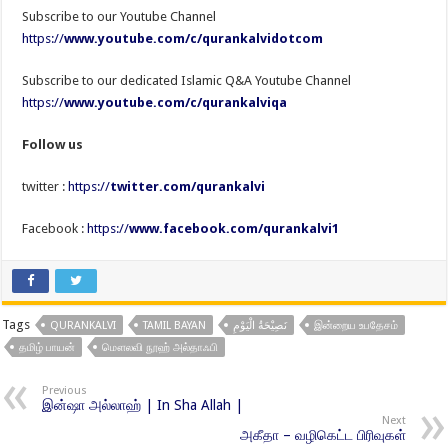
Subscribe to our Youtube Channel
https://
www.youtube.com/c/qurankalvidotcom
Subscribe to our dedicated Islamic Q&A Youtube Channel
https://
www.youtube.com/c/qurankalviqa
Follow us
twitter :
https://
twitter.com/qurankalvi
Facebook :
https://
www.facebook.com/qurankalvi1
Tags
QURANKALVI
TAMIL BAYAN
نَصِيْحَةُ الْيَوْمِ
இன்றைய உபதேசம்
தமிழ் பாயன்
மௌலவி நூஹ் அல்தாஃபி
Previous
இன்ஷா அல்லாஹ் | In Sha Allah |
Next
அகீதா – வழிகெட்ட பிரிவுகள்