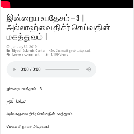
இன்றைய உபதேசம் – 3 |
அல்லாஹ்வை திக்ர் செய்வதின்
மகத்துவம் |
January 31, 2019
Riyadh Islamic Center - KSA
,
மௌலவி நூஹ் அல்தாஃபி
Leave a comment
1,199 Views
இன்றைய உபதேசம் – 3
نَصِيْحَةُ الْيَوْمِ
அல்லாஹ்வை திக்ர் செய்வதின் மகத்துவம்
மௌலவி நூஹு அல்தாஃபி