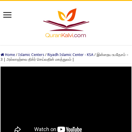
Home
/
Islamic Centers
/
Riyadh Islamic Center - KSA
/
இன்றைய உபதேசம் –
3 | அல்லாஹ்வை திக்ர் செய்வதின் மகத்துவம் |