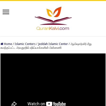
Home
/
Islamic Centers
/
Jeddah Islamic Center
/
ஆயிஷா(ரலி) மீது
சுமத்தப்பட்ட அவதூறில் ஷிய்யாக்களின் பின்னணி