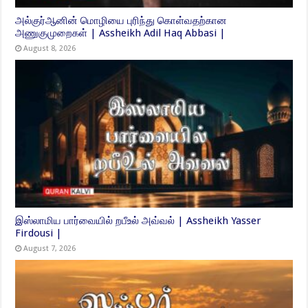
அல்குர்ஆனின் மொழியை புரிந்து கொள்வதற்கான
அணுகுமுறைகள் | Assheikh Adil Haq Abbasi |
August 8, 2026
இஸ்லாமிய பார்வையில் றபீஉல் அவ்வல் | Assheikh Yasser
Firdousi |
August 7, 2026