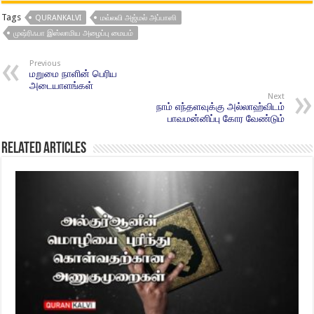
Tags
QURANKALVI
மவ்லவி அஜ்மல் அப்பாஸி
முஷ்ரிஃபா இஸ்லாமிய அழைப்பு மையம்
Previous
மறுமை நாளின் பெரிய
அடையாளங்கள்
Next
நாம் எந்தளவுக்கு அல்லாஹ்விடம்
பாவமன்னிப்பு கோர வேண்டும்
Related Articles