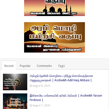
Recent
Popular
Comments
Tags
அல்குர்ஆனின் மொழியை புரிந்து கொள்வதற்கான
அணுகுமுறைகள் | Assheikh Adil Haq Abbasi |
August 8, 2026
இஸ்லாமிய பார்வையில் றபீஉல் அவ்வல் | Assheikh Yasser
Firdousi |
August 7, 2026