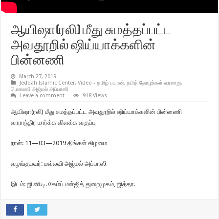
ஆயிஷா(ரலி) மீது சுமத்தப்பட்ட
அவதூறில் ஷிய்யாக்களின்
பின்னணி
March 27, 2019
Jeddah Islamic Center
,
Video - தமிழ் பயான்
,
நபித் தோழர்கள் வரலாறு
,
மௌலவி அஜ்மல் அப்பாஸி
Leave a comment
918 Views
ஆயிஷா(ரலி) மீது சுமத்தப்பட்ட அவதூறில் ஷிய்யாக்களின் பின்னணி
வாராந்திர மார்க்க விளக்க வகுப்பு
நாள்: 11—03—2019 திங்கள் கிழமை
வழங்குபவர்: மவ்லவி அஜ்மல் அப்பாஸி
இடம்: ஜி.ஸி.டி. கேம்ப் மஸ்ஜித் துறைமுகம், ஜித்தா.