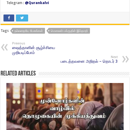
Telegram :
@Qurankalvi
Tags
நல்லதையே பேசுங்கள்
மௌலவி பக்ரூதீன் இம்தாதி
Previous
ஷைத்தானின் சூழ்ச்சியை
முறியடிப்போம்
Next
படைத்தவனை அறிதல் – தொடர் 3
Related Articles