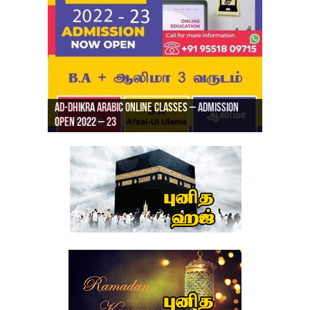
Ad-Dhikra Arabic Online Classes – Admission
ரியாத் ஜும்ஆ தமிழாக்கம், Jamia Al Hajiri
Open 2022 – 23
Ad-Dhikra Arabic Online Classes – BA Arabic
AD DHIKRA ARABIC COLLEGE ADMISSION
Masjid (Kuwait Masjid), Malaz, Riyadh