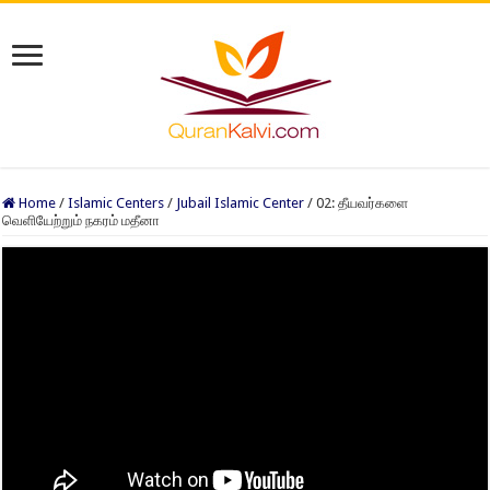
Home
/
Islamic Centers
/
Jubail Islamic Center
/
02: தீயவர்களை
வெளியேற்றும் நகரம் மதீனா