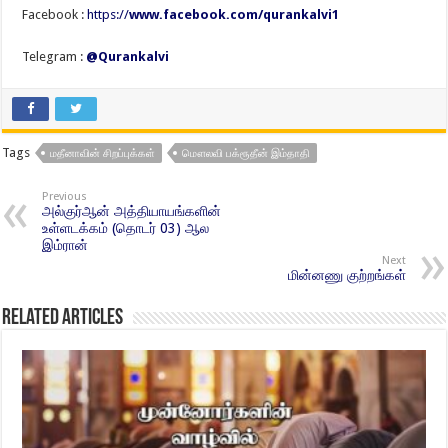
Facebook :
https://
www.facebook.com/qurankalvi1
Telegram :
@Qurankalvi
Tags
மதீனாவின் சிறப்புக்கள்
மௌலவி பக்ரூதீன் இம்தாதி
Previous
அல்குர்ஆன் அத்தியாயங்களின்
உள்ளடக்கம் (தொடர் 03) ஆல
இம்ரான்
Next
மின்னணு குற்றங்கள்
Related Articles