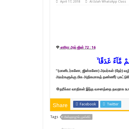
April 17, 2018
Al-Islah WhatsApp Class
🌹
ஸூரா அல் ஜின் 72 : 16
 مَّآءً غَدَقًا ۙ‏
“(மானிடர்களோ, ஜின்களோ) அவர்கள் (நேர்) வழியின
அவர்களுக்கு மிக அதிகமாகத் தண்ணீர் புகட்டு
💢தரீக்கா வாதிகள் இந்த வசனத்தை தவறாக உபய
Facebook
Twitter
Share
Tags
மின்ஹாஜுல் முஸ்லீம்