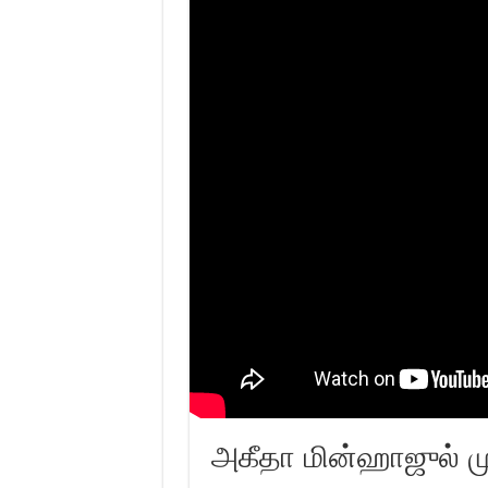
அகீதா மின்ஹாஜுல் மு