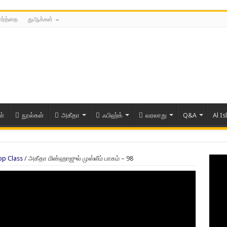
ார்த்தை
துஆக்கள்
ள்
நூல்கள்
அகீதா
ஃபிஹ்க்
வரலாறு
Q&A
Al Is
pp Class
/
அகீதா மின்ஹாஜுல் முஸ்லீம் பாகம் – 98
ரிய