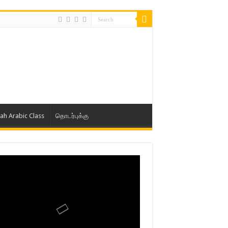
lah Arabic Class
தொடர்புக்கு
ாத் ஜும்ஆ தமிழாக்கம், Jamia Al