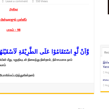
Leave a comment
550 Views
அகீதா
மின்ஹாஜுல் முஸ்லீம்
பாகம் – 98
وَّاَنْ لَّوِ اسْتَقَامُوْا عَلَى الطَّرِيْقَةِ لَاَسْقَيْنٰهُمْ
Rec
் மீது, உறுதியுடன் நிலைத்து நின்றால், நிச்சயமாக நாம்
இஸ்ல
வோம்
Yass
Aug
ோகிக்கப்படுத்துகின்றனர்
ஸஃபர
Aug